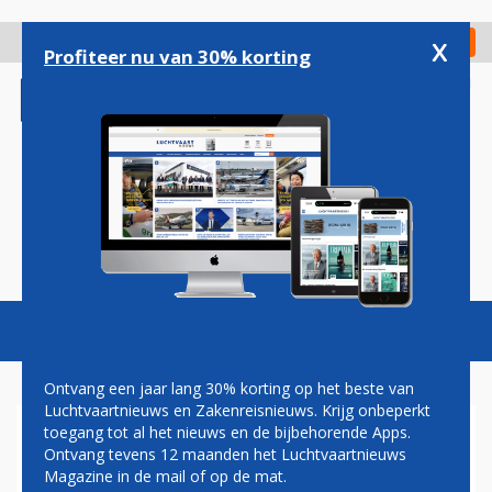
Overslaan
en
x
Digitaal Magazine
Registreer
Check in
naar
Profiteer nu van 30% korting
de
inhoud
gaan
Magazine
Podcasts
Vacatures
Toggl
naviga
Ontvang een jaar lang 30% korting op het beste van
Luchtvaartnieuws en Zakenreisnieuws. Krijg onbeperkt
toegang tot al het nieuws en de bijbehorende Apps.
KLM VOOR VERSIMPELING
Ontvang tevens 12 maanden het Luchtvaartnieuws
CAO
Magazine in de mail of op de mat.