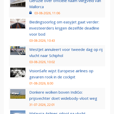
Geruzie over officiële naam vliegveld van
Mallorca
03-08-2026, 11:06
Biedingsoorlog om easyJet gaat verder:
investeerders krijgen dezelfde deadline
voor bod
03-08-2026, 10:43
WestJet annuleert voor tweede dag op rij
vlucht naar Schiphol
03-08-2026, 10:02
VisionSafe wijst Europese airlines op
gevaren rook in de cockpit
01-08-2026, 8:00
Donkere wolken boven IndiGo:
prijsvechter doet widebody-vloot weg
31-07-2026, 22:01
Malaysia Airlines-piloot na vlucht