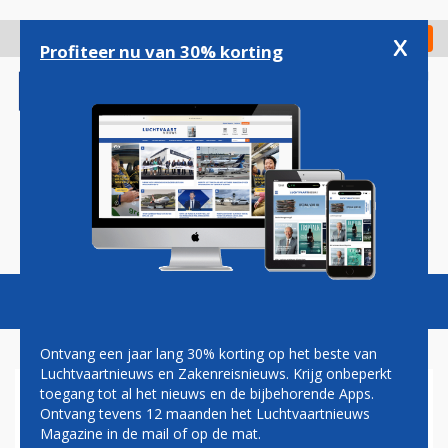
Overslaan
en
x
Digitaal Magazine
Registreer
Check in
naar
Profiteer nu van 30% korting
de
inhoud
gaan
Magazine
Podcasts
Vacatures
Toggl
naviga
Ontvang een jaar lang 30% korting op het beste van
Luchtvaartnieuws en Zakenreisnieuws. Krijg onbeperkt
toegang tot al het nieuws en de bijbehorende Apps.
KOREAN AIR NEEMT
Ontvang tevens 12 maanden het Luchtvaartnieuws
CONCURRENT ASIANA
Magazine in de mail of op de mat.