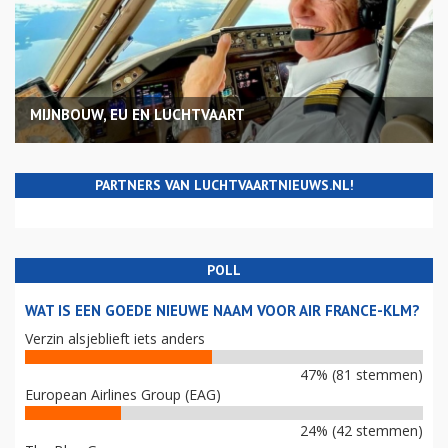
MIJNBOUW, EU EN LUCHTVAART
PARTNERS VAN LUCHTVAARTNIEUWS.NL!
POLL
WAT IS EEN GOEDE NIEUWE NAAM VOOR AIR FRANCE-KLM?
Verzin alsjeblieft iets anders
47% (81 stemmen)
European Airlines Group (EAG)
24% (42 stemmen)