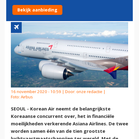
AIRLINES OVER
Bekijk aanbieding
16 november 2020 - 10:59 | Door:
onze redactie
|
Foto: Airbus
SEOUL - Korean Air neemt de belangrijkste
Koreaanse concurrent over, het in financiële
moeilijkheden verkerende Asiana Airlines. De twee
worden samen één van de tien grootste
luchtvaartmaatschappijen ter wereld. Met de