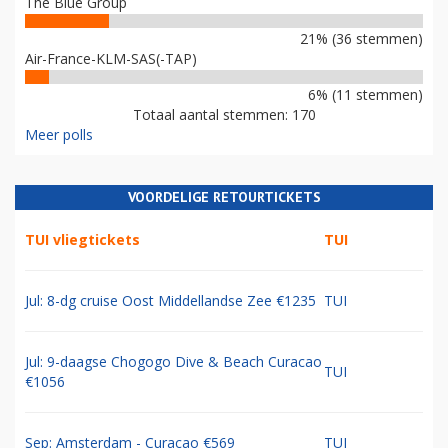
The Blue Group
21% (36 stemmen)
Air-France-KLM-SAS(-TAP)
6% (11 stemmen)
Totaal aantal stemmen: 170
Meer polls
VOORDELIGE RETOURTICKETS
TUI vliegtickets
TUI
Jul: 8-dg cruise Oost Middellandse Zee €1235
TUI
Jul: 9-daagse Chogogo Dive & Beach Curacao
TUI
€1056
Sep: Amsterdam - Curacao €569
TUI