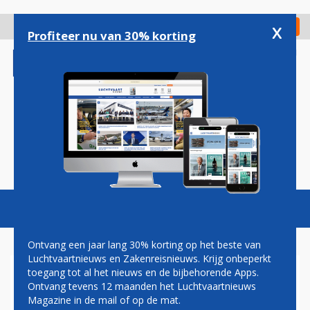
Overslaan
en
x
Digitaal Magazine
Registreer
Check in
naar
Profiteer nu van 30% korting
de
inhoud
gaan
Magazine
Podcasts
Vacatures
Toggl
naviga
Ontvang een jaar lang 30% korting op het beste van
Luchtvaartnieuws en Zakenreisnieuws. Krijg onbeperkt
toegang tot al het nieuws en de bijbehorende Apps.
NIEUW INTERIEUR VOOR
Ontvang tevens 12 maanden het Luchtvaartnieuws
BOEING 757'S VAN AMERICAN
Magazine in de mail of op de mat.