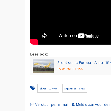
Lees ook:
Scoot stunt: Europa - Australië
09-04-2019, 12:58
zipair tokyo
japan airlines
Verstuur per e-mail
Meld u aan voor de 