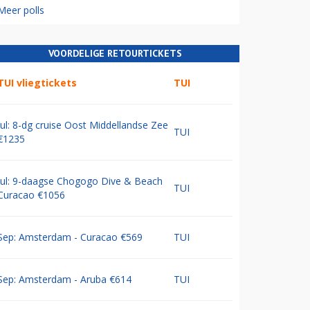
Meer polls
VOORDELIGE RETOURTICKETS
TUI vliegtickets
TUI
Jul: 8-dg cruise Oost Middellandse Zee
TUI
€1235
Jul: 9-daagse Chogogo Dive & Beach
TUI
Curacao €1056
Sep: Amsterdam - Curacao €569
TUI
Sep: Amsterdam - Aruba €614
TUI