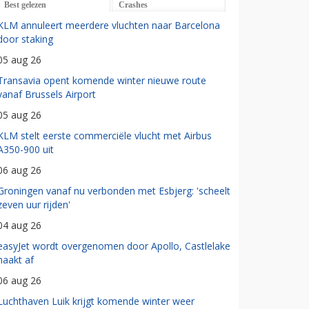
Best gelezen
Crashes
KLM annuleert meerdere vluchten naar Barcelona
door staking
05 aug 26
Transavia opent komende winter nieuwe route
vanaf Brussels Airport
05 aug 26
KLM stelt eerste commerciële vlucht met Airbus
A350-900 uit
06 aug 26
Groningen vanaf nu verbonden met Esbjerg: 'scheelt
zeven uur rijden'
04 aug 26
easyJet wordt overgenomen door Apollo, Castlelake
haakt af
06 aug 26
Luchthaven Luik krijgt komende winter weer