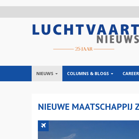
Overslaan
en
naar
de
inhoud
gaan
NIEUWS
COLUMNS & BLOGS
CAREER
NIEUWE MAATSCHAPPIJ Z