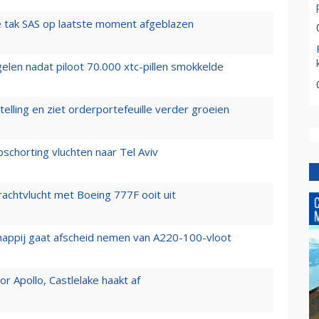
 tak SAS op laatste moment afgeblazen
elen nadat piloot 70.000 xtc-pillen smokkelde
elling en ziet orderportefeuille verder groeien
chorting vluchten naar Tel Aviv
vrachtvlucht met Boeing 777F ooit uit
happij gaat afscheid nemen van A220-100-vloot
 Apollo, Castlelake haakt af