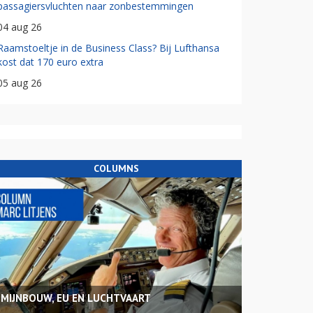
passagiersvluchten naar zonbestemmingen
04 aug 26
Raamstoeltje in de Business Class? Bij Lufthansa
kost dat 170 euro extra
05 aug 26
COLUMNS
MIJNBOUW, EU EN LUCHTVAART