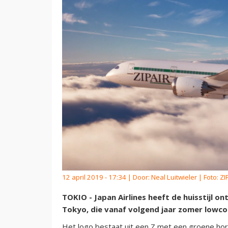
12 april 2019 - 17:34 | Door:
Neal Luitwieler
| Foto: ZI
TOKIO - Japan Airlines heeft de huisstijl 
Tokyo, die vanaf volgend jaar zomer lowco
Het logo bestaat uit een Z met een groene hor