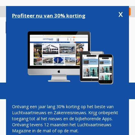
Overslaan
en
x
Digitaal Magazine
Registreer
Check in
naar
Profiteer nu van 30% korting
de
inhoud
gaan
Magazine
Podcasts
Vacatures
Toggl
naviga
Ontvang een jaar lang 30% korting op het beste van
Luchtvaartnieuws en Zakenreisnieuws. Krijg onbeperkt
toegang tot al het nieuws en de bijbehorende Apps.
ROME WIL ITA AIRWAYS SNEL
Ontvang tevens 12 maanden het Luchtvaartnieuws
VERKOPEN, MINISTER: DELTA
Magazine in de mail of op de mat.