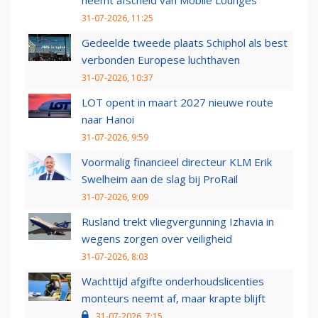
neemt afscheid van Mobile Lounges
31-07-2026, 11:25
Gedeelde tweede plaats Schiphol als best
verbonden Europese luchthaven
31-07-2026, 10:37
LOT opent in maart 2027 nieuwe route
naar Hanoi
31-07-2026, 9:59
Voormalig financieel directeur KLM Erik
Swelheim aan de slag bij ProRail
31-07-2026, 9:09
Rusland trekt vliegvergunning Izhavia in
wegens zorgen over veiligheid
31-07-2026, 8:03
Wachttijd afgifte onderhoudslicenties
monteurs neemt af, maar krapte blijft
31-07-2026, 7:15