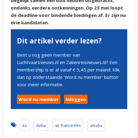
degelijk samen een bod hebben uitgebracht,
ondanks eerdere ontkenningen. Op 23 mei loopt
de deadline voor bindende biedingen af. Er zijn nu
drie kandidaten.
Dit artikel verder lezen?
Bent u nog geen member van
Luchtvaartnieuws.nl en Zakenreisnieuws.nl? Een
membership is er al vanaf € 5,45 per maand. Klik
dan op onderstaande 'Word nu member' button
voor meer informatie.
Word nu member
Inloggen
ita
delta
air france-klm
alitalia