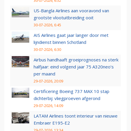
30-07-2026, 6:52
US-Bangla Airlines aan vooravond van
grootste vlootuitbreiding ooit
30-07-2026, 6:45
AIS Airlines gaat jaar langer door met
lijndienst binnen Schotland
30-07-2026, 6:30
Airbus handhaaft groeiprognoses na sterk
halfjaar: eind volgend jaar 75 A320neo’s
per maand
29-07-2026, 20:09
Certificering Boeing 737 MAX 10 stap
dichterbij: vliegproeven afgerond
29-07-2026, 14:09
LATAM Airlines toont interieur van nieuwe
Embraer E195-E2
29-07-2026, 13:34