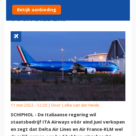
EN AIR FRANCE-KLM ZIJN
Bekijk aanbieding
TOCH BIEDERS
11 mei 2022 - 12:20 | Door:
Lolke van der Heide
SCHIPHOL - De Italiaanse regering wil
staatsbedrijf ITA Airways vóór eind juni verkopen
en zegt dat Delta Air Lines en Air France-KLM wel