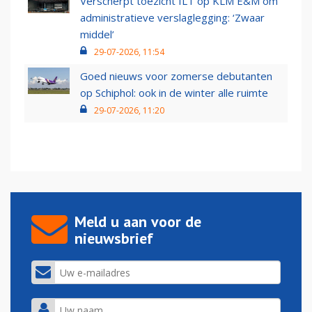
Verscherpt toezicht ILT op KLM E&M om
administratieve verslaglegging: ‘Zwaar
middel’
29-07-2026, 11:54
Goed nieuws voor zomerse debutanten
op Schiphol: ook in de winter alle ruimte
29-07-2026, 11:20
Meld u aan voor de
nieuwsbrief