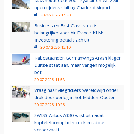
MAA houdt deur voor Ryanair en Wizz Air
open tijdens sluiting Charleroi Airport
30-07-2026, 14:30
Business en First Class steeds
belangrijker voor Air France-KLM:
‘investering betaalt zich uit’
30-07-2026, 12:10
Nabestaanden Germanwings-crash klagen
Duitse staat aan, maar vangen mogelijk
bot
30-07-2026, 11:58
Vraag naar vliegtickets wereldwijd onder
druk door oorlog in het Midden-Oosten
30-07-2026, 10:36
SWISS-Airbus A330 wijkt uit nadat
koptelefoonoplader rook in cabine
veroorzaakt