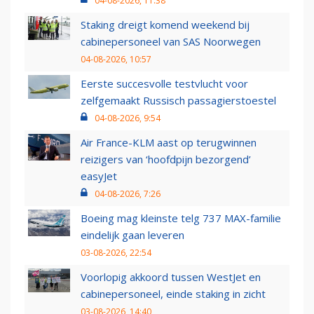
04-08-2026, 11:38
Staking dreigt komend weekend bij
cabinepersoneel van SAS Noorwegen
04-08-2026, 10:57
Eerste succesvolle testvlucht voor
zelfgemaakt Russisch passagierstoestel
04-08-2026, 9:54
Air France-KLM aast op terugwinnen
reizigers van ‘hoofdpijn bezorgend’
easyJet
04-08-2026, 7:26
Boeing mag kleinste telg 737 MAX-familie
eindelijk gaan leveren
03-08-2026, 22:54
Voorlopig akkoord tussen WestJet en
cabinepersoneel, einde staking in zicht
03-08-2026, 14:40