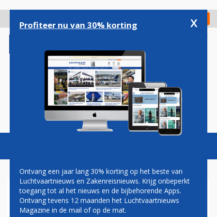
Overslaan
en
x
Digitaal Magazine
Registreer
Check in
naar
Profiteer nu van 30% korting
de
inhoud
gaan
Magazine
Podcasts
Vacatures
Toggl
naviga
Ontvang een jaar lang 30% korting op het beste van
Luchtvaartnieuws en Zakenreisnieuws. Krijg onbeperkt
toegang tot al het nieuws en de bijbehorende Apps.
RYANAIR VERWACHT MINDER
Ontvang tevens 12 maanden het Luchtvaartnieuws
PASSAGIERS DOOR
Magazine in de mail of op de mat.