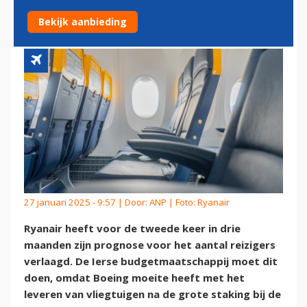
PROBLEMEN BIJ BOEING
Bekijk aanbieding
27 januari 2025 - 9:57 | Door:
ANP
| Foto: Ryanair
Ryanair heeft voor de tweede keer in drie
maanden zijn prognose voor het aantal reizigers
verlaagd. De Ierse budgetmaatschappij moet dit
doen, omdat Boeing moeite heeft met het
leveren van vliegtuigen na de grote staking bij de