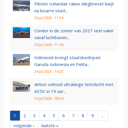
Piloten Icelandair raken vliegbrevet kwijt
na bizarre stunt...
24 jul 2026 - 11:54
Condor in de zomer van 2027 veel vaker
vanaf luchthaven...
24 jul 2026 - 11:44
Indonesië brengt staatsbedrijven
Garuda Indonesia en Pelita...
24 jul 2026 - 10:07
Airbus voltooit ultralange testvlucht met
A350: in 19 uur...
24 jul 2026 - 09:24
1
2
3
4
5
6
7
8
9
…
volgende ›
laatste »