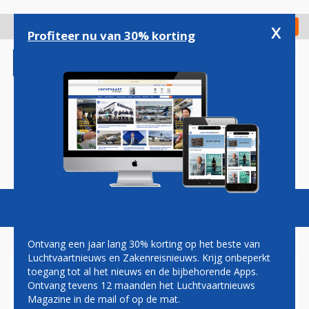
Overslaan
en
x
Digitaal Magazine
Registreer
Check in
naar
Profiteer nu van 30% korting
de
inhoud
gaan
Magazine
Podcasts
Vacatures
Toggl
naviga
Ontvang een jaar lang 30% korting op het beste van
Luchtvaartnieuws en Zakenreisnieuws. Krijg onbeperkt
toegang tot al het nieuws en de bijbehorende Apps.
AIRLINES
Ontvang tevens 12 maanden het Luchtvaartnieuws
Magazine in de mail of op de mat.