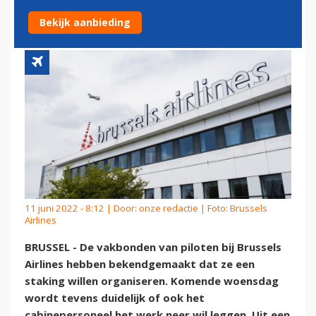
AIRLINES
Bekijk aanbieding
11 juni 2022 - 8:12 | Door:
onze redactie
| Foto: Brussels
Airlines
BRUSSEL - De vakbonden van piloten bij Brussels
Airlines hebben bekendgemaakt dat ze een
staking willen organiseren. Komende woensdag
wordt tevens duidelijk of ook het
cabinepersoneel het werk neer wil leggen. Uit een