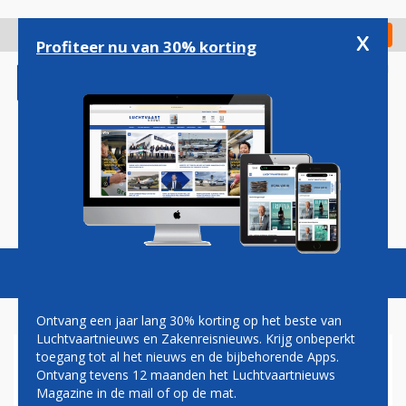
Overslaan
en
x
Digitaal Magazine
Registreer
Check in
naar
Profiteer nu van 30% korting
de
inhoud
gaan
Magazine
Podcasts
Vacatures
Toggl
naviga
Ontvang een jaar lang 30% korting op het beste van
Luchtvaartnieuws en Zakenreisnieuws. Krijg onbeperkt
toegang tot al het nieuws en de bijbehorende Apps.
STAKINGSBEREIDHEID GROOT
Ontvang tevens 12 maanden het Luchtvaartnieuws
BIJ PILOTEN BRUSSELS
Magazine in de mail of op de mat.