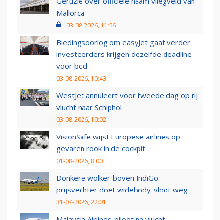
Geruzie over officiële naam vliegveld van
Mallorca
03-08-2026, 11:06
Biedingsoorlog om easyJet gaat verder:
investeerders krijgen dezelfde deadline
voor bod
03-08-2026, 10:43
WestJet annuleert voor tweede dag op rij
vlucht naar Schiphol
03-08-2026, 10:02
VisionSafe wijst Europese airlines op
gevaren rook in de cockpit
01-08-2026, 8:00
Donkere wolken boven IndiGo:
prijsvechter doet widebody-vloot weg
31-07-2026, 22:01
Malaysia Airlines-piloot na vlucht