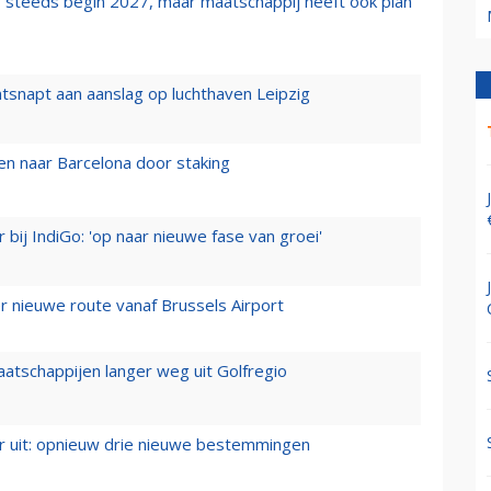
 steeds begin 2027, maar maatschappij heeft ook plan
tsnapt aan aanslag op luchthaven Leipzig
n naar Barcelona door staking
 bij IndiGo: 'op naar nieuwe fase van groei'
 nieuwe route vanaf Brussels Airport
aatschappijen langer weg uit Golfregio
er uit: opnieuw drie nieuwe bestemmingen