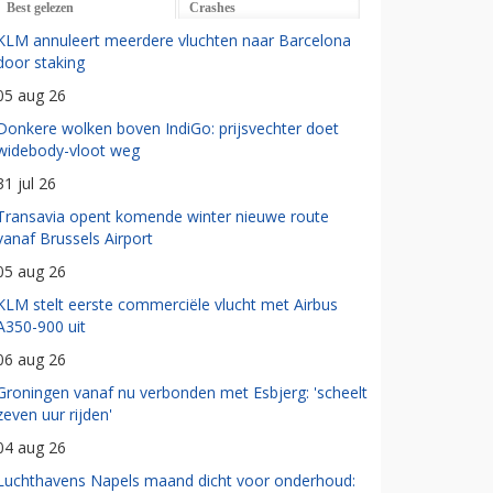
Best gelezen
Crashes
KLM annuleert meerdere vluchten naar Barcelona
door staking
05 aug 26
Donkere wolken boven IndiGo: prijsvechter doet
widebody-vloot weg
31 jul 26
Transavia opent komende winter nieuwe route
vanaf Brussels Airport
05 aug 26
KLM stelt eerste commerciële vlucht met Airbus
A350-900 uit
06 aug 26
Groningen vanaf nu verbonden met Esbjerg: 'scheelt
zeven uur rijden'
04 aug 26
Luchthavens Napels maand dicht voor onderhoud: