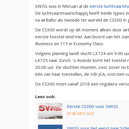
SWISS was in februari al de
eerste luchtvaartm
De luchtvaartmaatschappij heeft beide types i
na airBaltic als tweede ter wereld de CS300 in 
De CS300 wordt op dit moment alleen door airBa
eerste toestel eind mei. Aan boord van het zuini
Business en 115 in Economy Class.
Volgens planning landt vlucht LX724 om 9.00 uur
LX725 naar Zürich. ’s Avonds komt het toestel
20.00 uur. De vluchten moeten, voor zover nu
één van haar toestellen, de HB-JCA, voorzien 
De CS300 moet vanaf 2018 een reguliere verschi
Lees ook:
Eerste CS300 voor SWISS
27-05-2017, 6:23
SWISS voor het eerst naar Sch