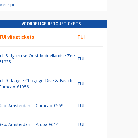
Meer polls
VOORDELIGE RETOURTICKETS
TUI vliegtickets
TUI
Jul: 8-dg cruise Oost Middellandse Zee
TUI
€1235
Jul: 9-daagse Chogogo Dive & Beach
TUI
Curacao €1056
Sep: Amsterdam - Curacao €569
TUI
Sep: Amsterdam - Aruba €614
TUI