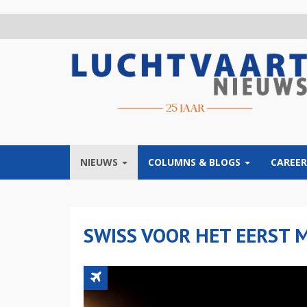
Overslaan
en
naar
de
inhoud
gaan
NIEUWS
COLUMNS & BLOGS
CAREER
SWISS VOOR HET EERST 