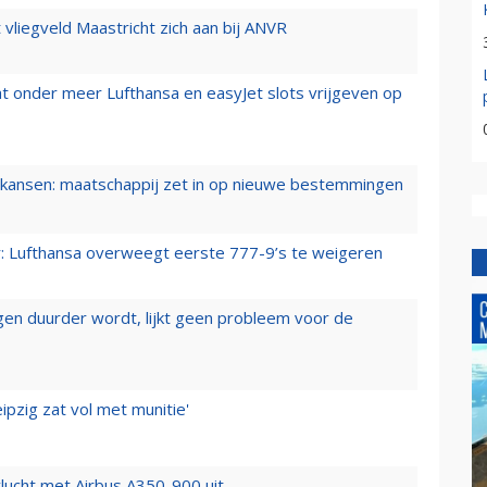
t vliegveld Maastricht zich aan bij ANVR
t onder meer Lufthansa en easyJet slots vrijgeven op
ansen: maatschappij zet in op nieuwe bestemmingen
er: Lufthansa overweegt eerste 777-9’s te weigeren
iegen duurder wordt, lijkt geen probleem voor de
ipzig zat vol met munitie'
lucht met Airbus A350-900 uit