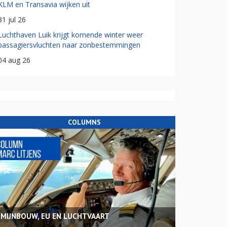
KLM en Transavia wijken uit
31 jul 26
Luchthaven Luik krijgt komende winter weer
passagiersvluchten naar zonbestemmingen
04 aug 26
COLUMNS
MIJNBOUW, EU EN LUCHTVAART