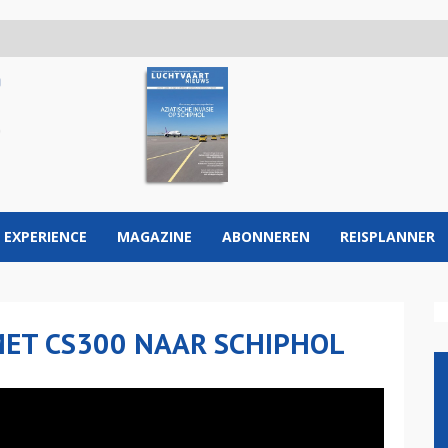
 EXPERIENCE
MAGAZINE
ABONNEREN
REISPLANNER
MET CS300 NAAR SCHIPHOL