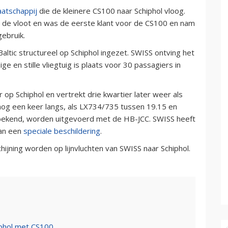
aatschappij
die de kleinere CS100 naar Schiphol vloog.
n de vloot en was de eerste klant voor de CS100 en nam
gebruik.
ltic structureel op Schiphol ingezet. SWISS ontving het
ge en stille vliegtuig is plaats voor 30 passagiers in
 op Schiphol en vertrekt drie kwartier later weer als
 nog een keer langs, als LX734/735 tussen 19.15 en
 bekend, worden uitgevoerd met de HB-JCC. SWISS heeft
van een
speciale beschildering
.
jning worden op lijnvluchten van SWISS naar Schiphol.
iphol met CS100