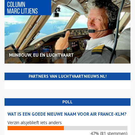
MIJNBOUW, EU EN LUCHTVAART
PARTNERS VAN LUCHTVAARTNIEUWS.NL!
POLL
WAT IS EEN GOEDE NIEUWE NAAM VOOR AIR FRANCE-KLM?
Verzin alsjeblieft iets anders
47% (81 stemmen)