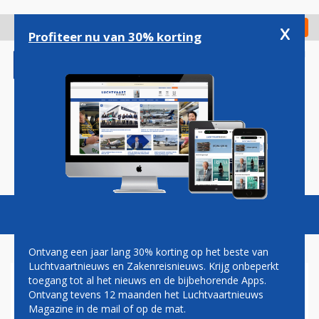
Overslaan
en
x
Digitaal Magazine
Registreer
Check in
naar
Profiteer nu van 30% korting
de
inhoud
gaan
Magazine
Podcasts
Vacatures
Toggl
naviga
Ontvang een jaar lang 30% korting op het beste van
Luchtvaartnieuws en Zakenreisnieuws. Krijg onbeperkt
toegang tot al het nieuws en de bijbehorende Apps.
TUI START LONGHAUL-
Ontvang tevens 12 maanden het Luchtvaartnieuws
VLUCHTEN VANUIT
Magazine in de mail of op de mat.