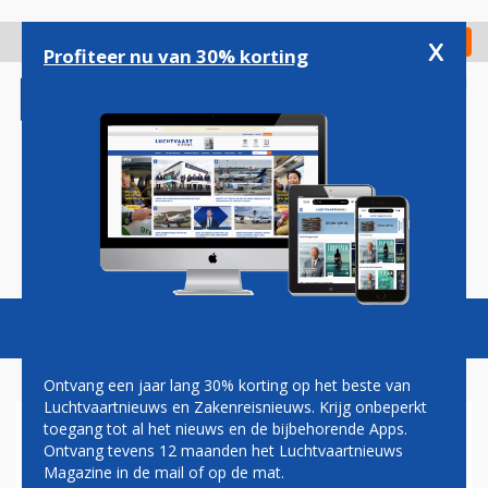
Overslaan
en
x
Digitaal Magazine
Registreer
Check in
naar
Profiteer nu van 30% korting
de
inhoud
gaan
Magazine
Podcasts
Vacatures
Toggl
naviga
Ontvang een jaar lang 30% korting op het beste van
Luchtvaartnieuws en Zakenreisnieuws. Krijg onbeperkt
toegang tot al het nieuws en de bijbehorende Apps.
TURKISH AIRLINES HEEFT
Ontvang tevens 12 maanden het Luchtvaartnieuws
275 MILJOEN OVER VOOR
Magazine in de mail of op de mat.