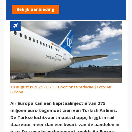
BELANG IN AIR EUROPA
Bekijk aanbieding
10 augustus 2025 - 8:21 | Door:
onze redactie
| Foto: Air
Europa
Air Europa kan een kapitaalinjectie van 275
miljoen euro tegemoet zien van Turkish Airlines.
De Turkse luchtvaartmaatschappij krijgt in ruil
daarvoor meer dan een kwart van de aandelen in
haar Spaanse branchegenoot, meldt Air Europa-