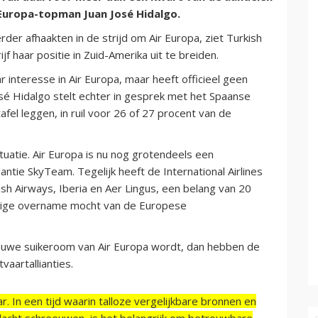
Europa-topman Juan José Hidalgo.
er afhaakten in de strijd om Air Europa, ziet Turkish
f haar positie in Zuid-Amerika uit te breiden.
 interesse in Air Europa, maar heeft officieel geen
é Hidalgo stelt echter in gesprek met het Spaanse
el leggen, in ruil voor 26 of 27 procent van de
tuatie. Air Europa is nu nog grotendeels een
liantie SkyTeam. Tegelijk heeft de International Airlines
h Airways, Iberia en Aer Lingus, een belang van 20
edige overname mocht van de Europese
e nieuwe suikeroom van Air Europa wordt, dan hebben de
vaartallianties.
r. In een tijd waarin talloze vergelijkbare bronnen en
acht schreeuwen, is het belangrijk om betrouwbare