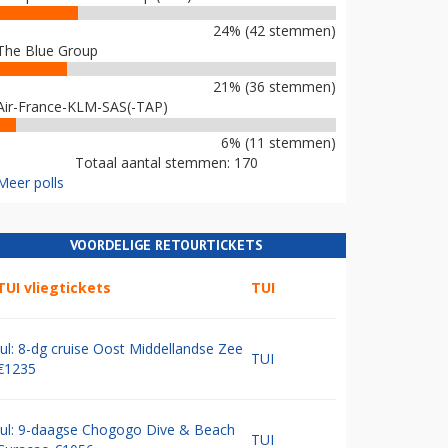
24% (42 stemmen)
The Blue Group
21% (36 stemmen)
Air-France-KLM-SAS(-TAP)
6% (11 stemmen)
Totaal aantal stemmen: 170
Meer polls
VOORDELIGE RETOURTICKETS
TUI vliegtickets
TUI
Jul: 8-dg cruise Oost Middellandse Zee
TUI
€1235
Jul: 9-daagse Chogogo Dive & Beach
TUI