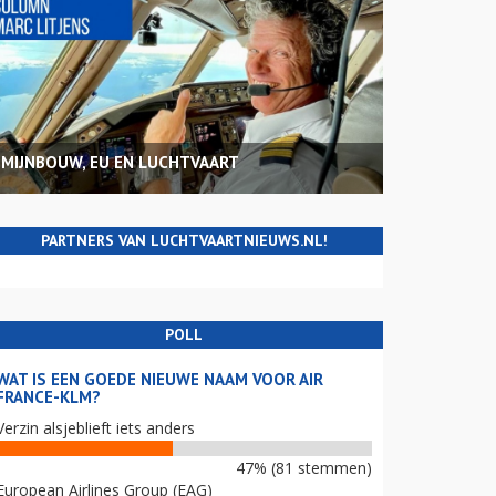
MIJNBOUW, EU EN LUCHTVAART
PARTNERS VAN LUCHTVAARTNIEUWS.NL!
POLL
WAT IS EEN GOEDE NIEUWE NAAM VOOR AIR
FRANCE-KLM?
Verzin alsjeblieft iets anders
47% (81 stemmen)
European Airlines Group (EAG)