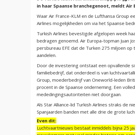
in haar Spaanse branchegenoot, meldt Air 
Waar Air France-KLM en de Lufthansa Group eerd
Airlines mogelijkheden om via het Spaanse bedrij
Turkish Airlines bevestigde afgelopen week haar
bedragen genoemd. Air Europa-topman Juan Jos
persbureau EFE dat de Turken 275 miljoen op taf
aandelen.
Door de investering ontstaat een opvallende si
familiebedrijf, dat onderdeel is van luchtvaartal
Group, moederbedrijf van Oneworld-leden Britis
procent in de Spaanse onderneming. Een voll
mededingingsautoriteiten niet doorgaan.
Als Star Alliance-lid Turkish Airlines straks d
Spanjaarden banden met alle drie de grote lucht
Even dit:
Luchtvaartnieuws bestaat inmiddels bijna 25 jaa
nieuwkomers met veel minder historie om aand