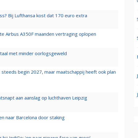
ss? Bij Lufthansa kost dat 170 euro extra
rste Airbus A350F maanden vertraging oplopen
wartaal met minder oorlogsgeweld
 steeds begin 2027, maar maatschappij heeft ook plan
tsnapt aan aanslag op luchthaven Leipzig
n naar Barcelona door staking
 bij IndiGo: 'op naar nieuwe fase van groei'