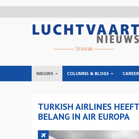
Overslaan
en
naar
de
inhoud
gaan
NIEUWS
COLUMNS & BLOGS
CAREER
TURKISH AIRLINES HEEF
BELANG IN AIR EUROPA