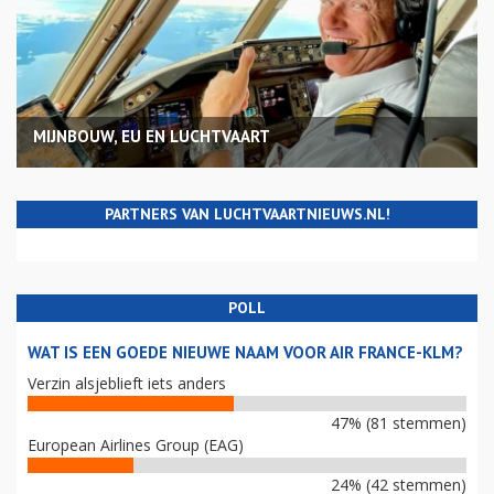
MIJNBOUW, EU EN LUCHTVAART
PARTNERS VAN LUCHTVAARTNIEUWS.NL!
POLL
WAT IS EEN GOEDE NIEUWE NAAM VOOR AIR FRANCE-KLM?
Verzin alsjeblieft iets anders
47% (81 stemmen)
European Airlines Group (EAG)
24% (42 stemmen)