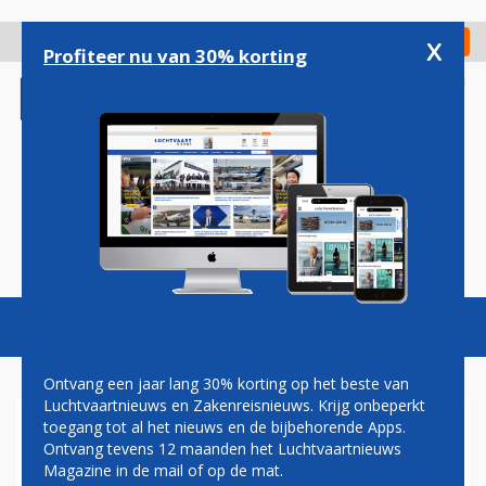
Overslaan
en
x
Digitaal Magazine
Registreer
Check in
naar
Profiteer nu van 30% korting
de
inhoud
gaan
Magazine
Podcasts
Vacatures
Toggl
naviga
Ontvang een jaar lang 30% korting op het beste van
Luchtvaartnieuws en Zakenreisnieuws. Krijg onbeperkt
toegang tot al het nieuws en de bijbehorende Apps.
UNITED AIRLINES
Ontvang tevens 12 maanden het Luchtvaartnieuws
INTRODUCEERT LOWCOST
Magazine in de mail of op de mat.