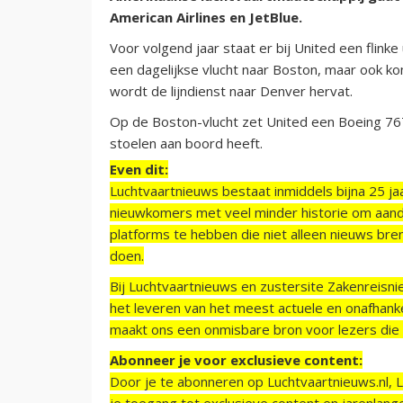
American Airlines en JetBlue.
Voor volgend jaar staat er bij United een flink
een dagelijkse vlucht naar Boston, maar ook k
wordt de lijndienst naar Denver hervat.
Op de Boston-vlucht zet United een Boeing 767
stoelen aan boord heeft.
Even dit:
Luchtvaartnieuws bestaat inmiddels bijna 25 jaa
nieuwkomers met veel minder historie om aand
platforms te hebben die niet alleen nieuws bre
doen.
Bij Luchtvaartnieuws en zustersite Zakenreisn
het leveren van het meest actuele en onafhankel
maakt ons een onmisbare bron voor lezers die g
Abonneer je voor exclusieve content:
Door je te abonneren op Luchtvaartnieuws.nl, 
je toegang tot exclusieve content en jarenlang