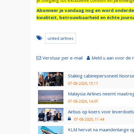
Abonneer je vandaag nog en word onderde
kwaliteit, betrouwbaarheid en échte journa
united airlines
Verstuur per e-mail
Meld u aan voor de 
Staking cabinepersoneel Noorse
07-08-2026, 15:11
Malaysia Airlines neemt maatreg
07-08-2026, 14:07
Airbus op koers voor leverdoelst
07-08-2026, 11:44
KLM hervat na maandenlange ops