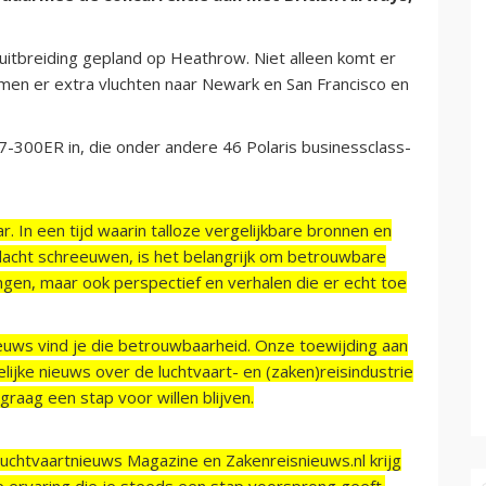
e uitbreiding gepland op Heathrow. Niet alleen komt er
omen er extra vluchten naar Newark en San Francisco en
-300ER in, die onder andere 46 Polaris businessclass-
r. In een tijd waarin talloze vergelijkbare bronnen en
acht schreeuwen, is het belangrijk om betrouwbare
ngen, maar ook perspectief en verhalen die er echt toe
ieuws vind je die betrouwbaarheid. Onze toewijding aan
ijke nieuws over de luchtvaart- en (zaken)reisindustrie
raag een stap voor willen blijven.
Luchtvaartnieuws Magazine en Zakenreisnieuws.nl krijg
e ervaring die je steeds een stap voorsprong geeft.