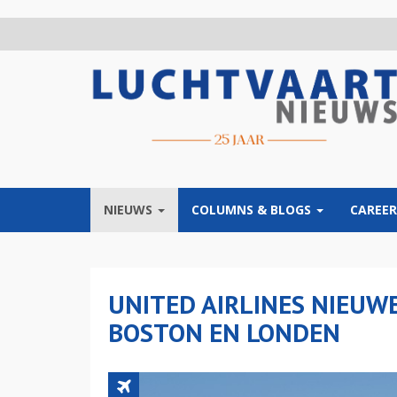
Overslaan
en
naar
de
inhoud
gaan
NIEUWS
COLUMNS & BLOGS
CAREER
UNITED AIRLINES NIEUW
BOSTON EN LONDEN