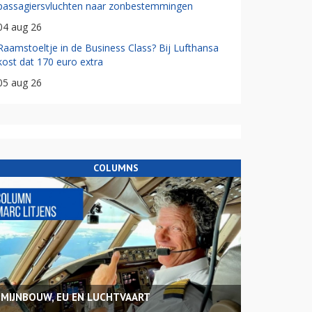
passagiersvluchten naar zonbestemmingen
04 aug 26
Raamstoeltje in de Business Class? Bij Lufthansa
kost dat 170 euro extra
05 aug 26
COLUMNS
MIJNBOUW, EU EN LUCHTVAART