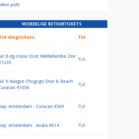
Meer polls
VOORDELIGE RETOURTICKETS
TUI vliegtickets
TUI
Jul: 8-dg cruise Oost Middellandse Zee
TUI
€1235
Jul: 9-daagse Chogogo Dive & Beach
TUI
Curacao €1056
Sep: Amsterdam - Curacao €569
TUI
Sep: Amsterdam - Aruba €614
TUI