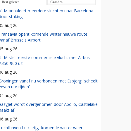
Best gelezen
Crashes
KLM annuleert meerdere vluchten naar Barcelona
door staking
05 aug 26
Transavia opent komende winter nieuwe route
vanaf Brussels Airport
05 aug 26
KLM stelt eerste commerciële vlucht met Airbus
A350-900 uit
06 aug 26
Groningen vanaf nu verbonden met Esbjerg: 'scheelt
zeven uur rijden'
04 aug 26
easyJet wordt overgenomen door Apollo, Castlelake
haakt af
06 aug 26
Luchthaven Luik krijgt komende winter weer