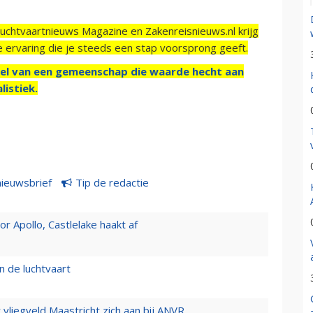
Luchtvaartnieuws Magazine en Zakenreisnieuws.nl krijg
e ervaring die je steeds een stap voorsprong geeft.
el van een gemeenschap die waarde hecht aan
listiek.
nieuwsbrief
Tip de redactie
 Apollo, Castlelake haakt af
n de luchtvaart
t vliegveld Maastricht zich aan bij ANVR