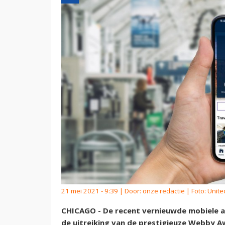
21 mei 2021 - 9:39 | Door:
onze redactie
| Foto: Unite
CHICAGO - De recent vernieuwde mobiele app 
de uitreiking van de prestigieuze Webby Aw