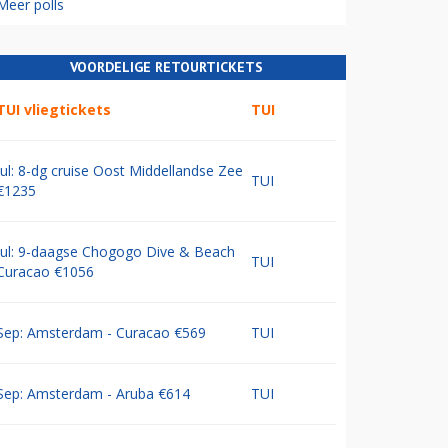
Meer polls
VOORDELIGE RETOURTICKETS
TUI vliegtickets
TUI
Jul: 8-dg cruise Oost Middellandse Zee
TUI
€1235
Jul: 9-daagse Chogogo Dive & Beach
TUI
Curacao €1056
Sep: Amsterdam - Curacao €569
TUI
Sep: Amsterdam - Aruba €614
TUI