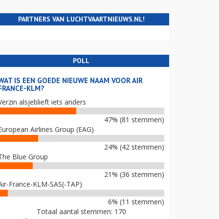
PARTNERS VAN LUCHTVAARTNIEUWS.NL!
POLL
WAT IS EEN GOEDE NIEUWE NAAM VOOR AIR
FRANCE-KLM?
Verzin alsjeblieft iets anders
47% (81 stemmen)
European Airlines Group (EAG)
24% (42 stemmen)
The Blue Group
21% (36 stemmen)
Air-France-KLM-SAS(-TAP)
6% (11 stemmen)
Totaal aantal stemmen: 170