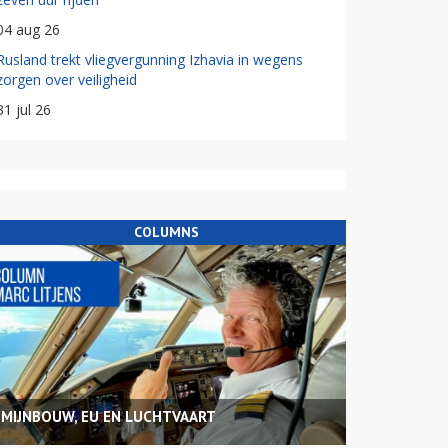
04 aug 26
Rusland trekt vliegvergunning Izhavia in wegens
zorgen over veiligheid
31 jul 26
COLUMNS
MIJNBOUW, EU EN LUCHTVAART