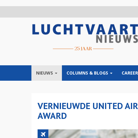
Overslaan
en
naar
de
inhoud
gaan
NIEUWS
COLUMNS & BLOGS
CAREER
VERNIEUWDE UNITED AIR
AWARD