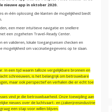
de nieuwe app in oktober 2020.
les-in-één oplossing die klanten de mogelijkheid biedt
n.
en, een meer intuïtieve navigatie en snellere
d met een zogeheten Travel-Ready Center.
n en valideren, lokale toegangseisen checken en
de mogelijkheid om vaccinatiegegevens op te slaan.
r. In een tijd waarin talloze vergelijkbare bronnen en
acht schreeuwen, is het belangrijk om betrouwbare
ngen, maar ook perspectief en verhalen die er echt toe
ieuws vind je die betrouwbaarheid. Onze toewijding aan
ijke nieuws over de luchtvaart- en (zaken)reisindustrie
raag een stap voor willen blijven.