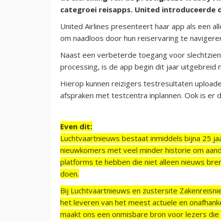
categroei reisapps. United introduceerde 
United Airlines presenteert haar app als een al
om naadloos door hun reiservaring te navigere
Naast een verbeterde toegang voor slechtziend
processing, is de app begin dit jaar uitgebrei
Hierop kunnen reizigers testresultaten uploade
afspraken met testcentra inplannen. Ook is er 
Even dit:
Luchtvaartnieuws bestaat inmiddels bijna 25 jaa
nieuwkomers met veel minder historie om aand
platforms te hebben die niet alleen nieuws bre
doen.
Bij Luchtvaartnieuws en zustersite Zakenreisn
het leveren van het meest actuele en onafhankel
maakt ons een onmisbare bron voor lezers die g