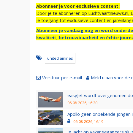
Abonneer je voor exclusieve content:
Door je te abonneren op Luchtvaartnieuws.nl, 
je toegang tot exclusieve content en jarenlang
Abonneer je vandaag nog en word onderde
kwaliteit, betrouwbaarheid en échte journa
united airlines
Verstuur per e-mail
Meld u aan voor de 
easyJet wordt overgenomen door
06-08-2026, 16:20
Apollo geen onbekende jongen i
06-08-2026, 16:19
In jacht op vakantiegangers slui