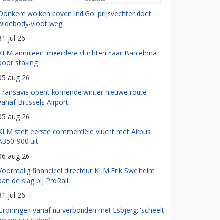
Donkere wolken boven IndiGo: prijsvechter doet
widebody-vloot weg
31 jul 26
KLM annuleert meerdere vluchten naar Barcelona
door staking
05 aug 26
Transavia opent komende winter nieuwe route
vanaf Brussels Airport
05 aug 26
KLM stelt eerste commerciële vlucht met Airbus
A350-900 uit
06 aug 26
Voormalig financieel directeur KLM Erik Swelheim
aan de slag bij ProRail
31 jul 26
Groningen vanaf nu verbonden met Esbjerg: 'scheelt
zeven uur rijden'