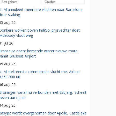
Best gelezen
Crashes
KLM annuleert meerdere vluchten naar Barcelona
door staking
05 aug 26
Donkere wolken boven IndiGo: prijsvechter doet
widebody-vloot weg
31 jul 26
Transavia opent komende winter nieuwe route
vanaf Brussels Airport
05 aug 26
KLM stelt eerste commerciële vlucht met Airbus
A350-900 uit
06 aug 26
Groningen vanaf nu verbonden met Esbjerg: 'scheelt
zeven uur rijden'
04 aug 26
easyJet wordt overgenomen door Apollo, Castlelake