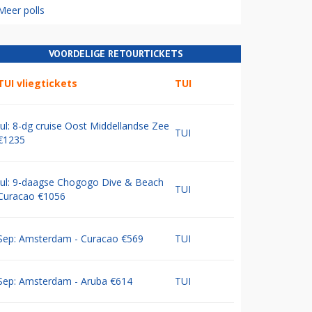
Meer polls
VOORDELIGE RETOURTICKETS
TUI vliegtickets
TUI
Jul: 8-dg cruise Oost Middellandse Zee
TUI
€1235
Jul: 9-daagse Chogogo Dive & Beach
TUI
Curacao €1056
Sep: Amsterdam - Curacao €569
TUI
Sep: Amsterdam - Aruba €614
TUI