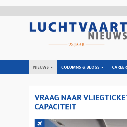
Overslaan
en
naar
de
inhoud
gaan
NIEUWS
COLUMNS & BLOGS
CAREER
VRAAG NAAR VLIEGTICKE
CAPACITEIT