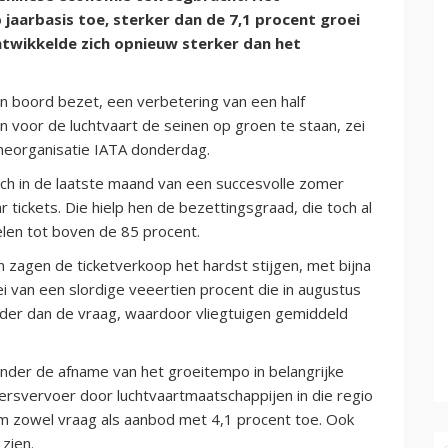
jaarbasis toe, sterker dan de 7,1 procent groei
twikkelde zich opnieuw sterker dan het
n boord bezet, een verbetering van een half
en voor de luchtvaart de seinen op groen te staan, zei
heorganisatie IATA donderdag.
ch in de laatste maand van een succesvolle zomer
tickets. Die hielp hen de bezettingsgraad, die toch al
zelen tot boven de 85 procent.
 zagen de ticketverkoop het hardst stijgen, met bijna
oei van een slordige veeertien procent die in augustus
rder dan de vraag, waardoor vliegtuigen gemiddeld
en onder de afname van het groeitempo in belangrijke
rsvervoer door luchtvaartmaatschappijen in die regio
m zowel vraag als aanbod met 4,1 procent toe. Ook
 zien.