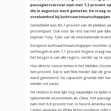
passagiersvervoer nam met 7,3 procent op 
die in augustus werd gemeten. De vraag on
stoelaanbod bij luchtvaartmaatschappijen.
Gemiddeld was 80,7 procent van de plekken aa
procentpunt. Ook voor de rest van het jaar lijk
topman Tony Tyler van de internationale branc
Europese luchtvaartmaatschappijen mochten zi
verheugen in een 7,1 procent hogere vraag naar 
het hoogst is van alle regio's, verder op te vij
Hun directe concurrenten in het Midden-Oosten
tien procent. Dat is wel flink minder dan de gr
werd genoteerd. De capaciteit groeide hier ha
minder vol zaten.
De reislust in Azië lijkt nog nauwelijks te lijd
opkomende economieën als China. Het passagie
nam met 6,8 procent toe. In Noord-Amerika na
Latijns-Amerika en Afrika lieten positieve cijfers