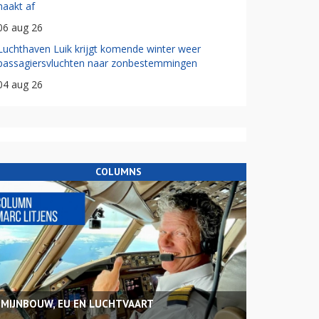
haakt af
06 aug 26
Luchthaven Luik krijgt komende winter weer
passagiersvluchten naar zonbestemmingen
04 aug 26
COLUMNS
MIJNBOUW, EU EN LUCHTVAART