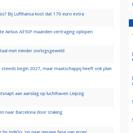
ss? Bij Lufthansa kost dat 170 euro extra
rste Airbus A350F maanden vertraging oplopen
wartaal met minder oorlogsgeweld
 steeds begin 2027, maar maatschappij heeft ook plan
tsnapt aan aanslag op luchthaven Leipzig
n naar Barcelona door staking
 bij IndiGo: 'op naar nieuwe fase van groei'