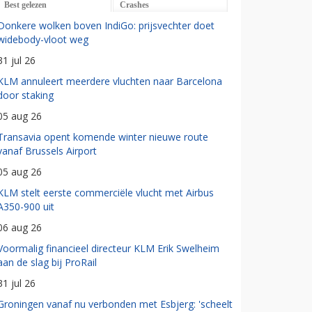
Best gelezen
Crashes
Donkere wolken boven IndiGo: prijsvechter doet
widebody-vloot weg
31 jul 26
KLM annuleert meerdere vluchten naar Barcelona
door staking
05 aug 26
Transavia opent komende winter nieuwe route
vanaf Brussels Airport
05 aug 26
KLM stelt eerste commerciële vlucht met Airbus
A350-900 uit
06 aug 26
Voormalig financieel directeur KLM Erik Swelheim
aan de slag bij ProRail
31 jul 26
Groningen vanaf nu verbonden met Esbjerg: 'scheelt