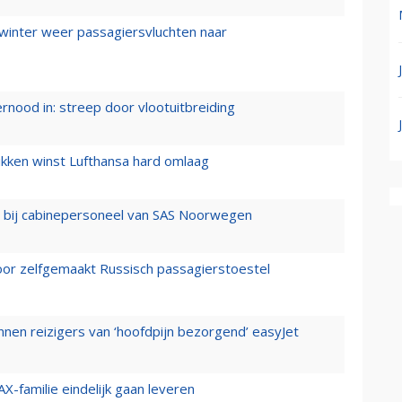
 winter weer passagiersvluchten naar
ernood in: streep door vlootuitbreiding
ukken winst Lufthansa hard omlaag
 bij cabinepersoneel van SAS Noorwegen
voor zelfgemaakt Russisch passagierstoestel
nen reizigers van ‘hoofdpijn bezorgend’ easyJet
X-familie eindelijk gaan leveren