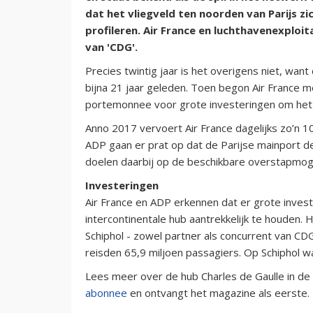
dat het vliegveld ten noorden van Parijs z
profileren. Air France en luchthavenexploi
van 'CDG'.
Precies twintig jaar is het overigens niet, wan
bijna 21 jaar geleden. Toen begon Air France
portemonnee voor grote investeringen om het 
Anno 2017 vervoert Air France dagelijks zo’n 10
ADP gaan er prat op dat de Parijse mainport d
doelen daarbij op de beschikbare overstapmog
Investeringen
Air France en ADP erkennen dat er grote invest
intercontinentale hub aantrekkelijk te houden. 
Schiphol - zowel partner als concurrent van CDG
reisden 65,9 miljoen passagiers. Op Schiphol wa
Lees meer over de hub Charles de Gaulle in de
abonnee
en ontvangt het magazine als eerste.