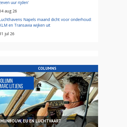
zeven uur rijden'
04 aug 26
Luchthavens Napels maand dicht voor onderhoud:
KLM en Transavia wijken uit
31 jul 26
COLUMNS
MIJNBOUW, EU EN LUCHTVAART