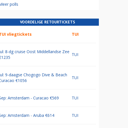
Meer polls
VOORDELIGE RETOURTICKETS
TUI vliegtickets
TUI
Jul: 8-dg cruise Oost Middellandse Zee
TUI
€1235
Jul: 9-daagse Chogogo Dive & Beach
TUI
Curacao €1056
Sep: Amsterdam - Curacao €569
TUI
Sep: Amsterdam - Aruba €614
TUI