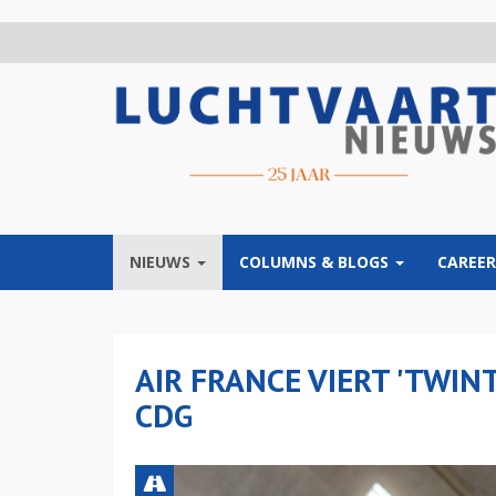
Overslaan
en
naar
de
inhoud
gaan
NIEUWS
COLUMNS & BLOGS
CAREER
AIR FRANCE VIERT 'TWIN
CDG