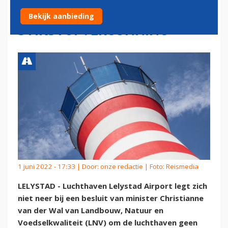
TEGEN MINISTER OM
Bekijk aanbieding
STIKSTOFVERGUNNING
1 juni 2022 - 17:33 | Door:
onze redactie
| Foto: Reismedia
LELYSTAD - Luchthaven Lelystad Airport legt zich
niet neer bij een besluit van minister Christianne
van der Wal van Landbouw, Natuur en
Voedselkwaliteit (LNV) om de luchthaven geen