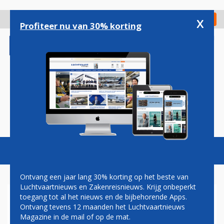
Overslaan
en
x
Digitaal Magazine
Registreer
Check in
naar
Profiteer nu van 30% korting
de
inhoud
gaan
Magazine
Podcasts
Vacatures
Toggl
naviga
Ontvang een jaar lang 30% korting op het beste van
Luchtvaartnieuws en Zakenreisnieuws. Krijg onbeperkt
toegang tot al het nieuws en de bijbehorende Apps.
LELYSTAD AIRPORT DREIGT
Ontvang tevens 12 maanden het Luchtvaartnieuws
MET EEN RECHTSZAAK
Magazine in de mail of op de mat.