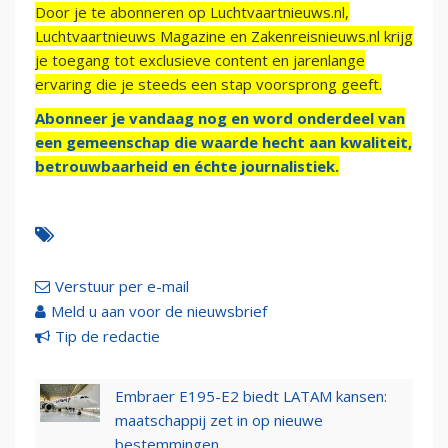
Door je te abonneren op Luchtvaartnieuws.nl,
Luchtvaartnieuws Magazine en Zakenreisnieuws.nl krijg
je toegang tot exclusieve content en jarenlange
ervaring die je steeds een stap voorsprong geeft.
Abonneer je vandaag nog en word onderdeel van
een gemeenschap die waarde hecht aan kwaliteit,
betrouwbaarheid en échte journalistiek.
Verstuur per e-mail
Meld u aan voor de nieuwsbrief
Tip de redactie
Embraer E195-E2 biedt LATAM kansen:
maatschappij zet in op nieuwe
bestemmingen