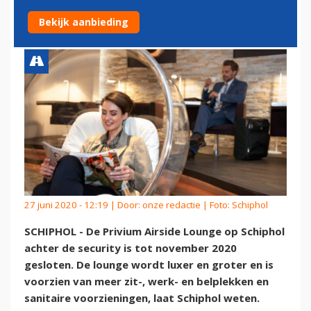
GESLOTEN
Bekijk aanbieding
27 juni 2020 - 12:19 | Door:
onze redactie
| Foto: Schiphol
SCHIPHOL - De Privium Airside Lounge op Schiphol
achter de security is tot november 2020
gesloten. De lounge wordt luxer en groter en is
voorzien van meer zit-, werk- en belplekken en
sanitaire voorzieningen, laat Schiphol weten.