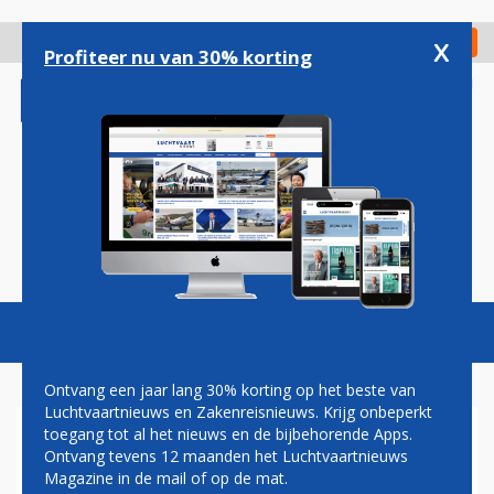
Overslaan
en
x
Digitaal Magazine
Registreer
Check in
naar
Profiteer nu van 30% korting
de
inhoud
gaan
Magazine
Podcasts
Vacatures
Toggl
naviga
Ontvang een jaar lang 30% korting op het beste van
Luchtvaartnieuws en Zakenreisnieuws. Krijg onbeperkt
toegang tot al het nieuws en de bijbehorende Apps.
PRIVIUM AIRSIDE LOUNGE
Ontvang tevens 12 maanden het Luchtvaartnieuws
TOT NOVEMBER 2020
Magazine in de mail of op de mat.