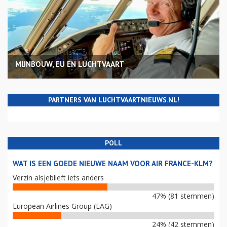
MIJNBOUW, EU EN LUCHTVAART
PARTNERS VAN LUCHTVAARTNIEUWS.NL!
POLL
WAT IS EEN GOEDE NIEUWE NAAM VOOR AIR FRANCE-KLM?
Verzin alsjeblieft iets anders
47% (81 stemmen)
European Airlines Group (EAG)
24% (42 stemmen)