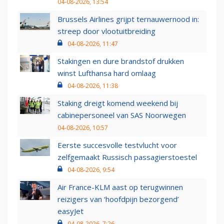
04-08-2026, 13:54
Brussels Airlines grijpt ternauwernood in:
streep door vlootuitbreiding
04-08-2026, 11:47
Stakingen en dure brandstof drukken
winst Lufthansa hard omlaag
04-08-2026, 11:38
Staking dreigt komend weekend bij
cabinepersoneel van SAS Noorwegen
04-08-2026, 10:57
Eerste succesvolle testvlucht voor
zelfgemaakt Russisch passagierstoestel
04-08-2026, 9:54
Air France-KLM aast op terugwinnen
reizigers van ‘hoofdpijn bezorgend’
easyJet
04-08-2026, 7:26