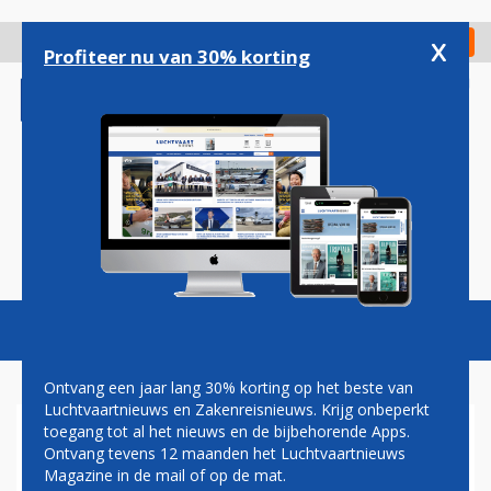
Overslaan
en
x
Digitaal Magazine
Registreer
Check in
naar
Profiteer nu van 30% korting
de
inhoud
gaan
Magazine
Podcasts
Vacatures
Toggl
naviga
Ontvang een jaar lang 30% korting op het beste van
Luchtvaartnieuws en Zakenreisnieuws. Krijg onbeperkt
toegang tot al het nieuws en de bijbehorende Apps.
STAKINGEN DOEN BRUSSELS
Ontvang tevens 12 maanden het Luchtvaartnieuws
AIRPORT PIJN
Magazine in de mail of op de mat.