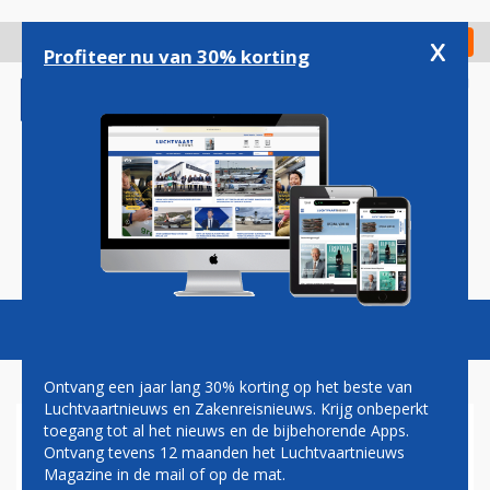
Overslaan
en
x
Digitaal Magazine
Registreer
Check in
naar
Profiteer nu van 30% korting
de
inhoud
gaan
Magazine
Podcasts
Vacatures
Toggl
naviga
Ontvang een jaar lang 30% korting op het beste van
Luchtvaartnieuws en Zakenreisnieuws. Krijg onbeperkt
toegang tot al het nieuws en de bijbehorende Apps.
OEKRAÏNE VERLIEST F-16 NA
Ontvang tevens 12 maanden het Luchtvaartnieuws
NOODSITUATIE AAN BOORD
Magazine in de mail of op de mat.