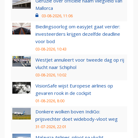
Geruzie over officiële naam vliegveld van
Mallorca
03-08-2026, 11:06
Biedingsoorlog om easyJet gaat verder:
investeerders krijgen dezelfde deadline
voor bod
03-08-2026, 10:43
WestJet annuleert voor tweede dag op rij
vlucht naar Schiphol
03-08-2026, 10:02
VisionSafe wijst Europese airlines op
gevaren rook in de cockpit
01-08-2026, 8:00
Donkere wolken boven IndiGo:
prijsvechter doet widebody-vloot weg
31-07-2026, 22:01
Malaysia Airlines-piloot na vlucht