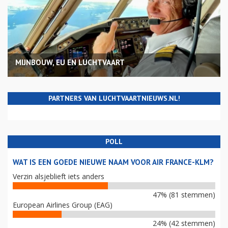
MIJNBOUW, EU EN LUCHTVAART
PARTNERS VAN LUCHTVAARTNIEUWS.NL!
POLL
WAT IS EEN GOEDE NIEUWE NAAM VOOR AIR FRANCE-KLM?
Verzin alsjeblieft iets anders
47% (81 stemmen)
European Airlines Group (EAG)
24% (42 stemmen)