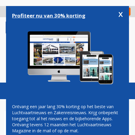
Overslaan
en
x
Digitaal Magazine
Registreer
Check in
naar
Profiteer nu van 30% korting
de
inhoud
gaan
Magazine
Podcasts
Vacatures
Toggl
naviga
Ontvang een jaar lang 30% korting op het beste van
Luchtvaartnieuws en Zakenreisnieuws. Krijg onbeperkt
toegang tot al het nieuws en de bijbehorende Apps.
OEKRAÏNE VERLIEST F-16 NA
Ontvang tevens 12 maanden het Luchtvaartnieuws
NOODSITUATIE AAN BOORD
Magazine in de mail of op de mat.