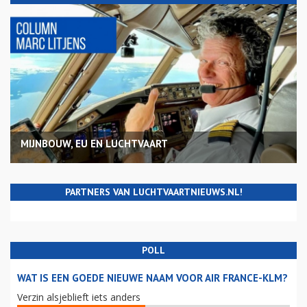
MIJNBOUW, EU EN LUCHTVAART
PARTNERS VAN LUCHTVAARTNIEUWS.NL!
POLL
WAT IS EEN GOEDE NIEUWE NAAM VOOR AIR FRANCE-KLM?
Verzin alsjeblieft iets anders