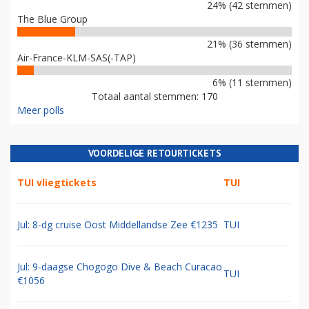
24% (42 stemmen)
The Blue Group
21% (36 stemmen)
Air-France-KLM-SAS(-TAP)
6% (11 stemmen)
Totaal aantal stemmen: 170
Meer polls
VOORDELIGE RETOURTICKETS
TUI vliegtickets
TUI
Jul: 8-dg cruise Oost Middellandse Zee €1235
TUI
Jul: 9-daagse Chogogo Dive & Beach Curacao
TUI
€1056