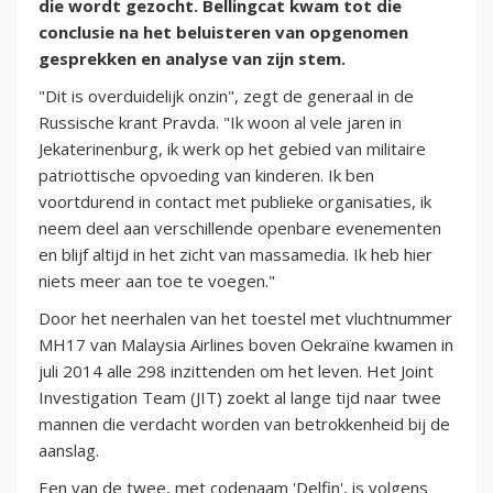
die wordt gezocht. Bellingcat kwam tot die
conclusie na het beluisteren van opgenomen
gesprekken en analyse van zijn stem.
"Dit is overduidelijk onzin", zegt de generaal in de
Russische krant Pravda. "Ik woon al vele jaren in
Jekaterinenburg, ik werk op het gebied van militaire
patriottische opvoeding van kinderen. Ik ben
voortdurend in contact met publieke organisaties, ik
neem deel aan verschillende openbare evenementen
en blijf altijd in het zicht van massamedia. Ik heb hier
niets meer aan toe te voegen."
Door het neerhalen van het toestel met vluchtnummer
MH17 van Malaysia
Airlines
boven Oekraïne kwamen in
juli 2014 alle 298 inzittenden om het leven. Het Joint
Investigation Team (JIT) zoekt al lange tijd naar twee
mannen die verdacht worden van betrokkenheid bij de
aanslag.
Een van de twee, met codenaam 'Delfin', is volgens