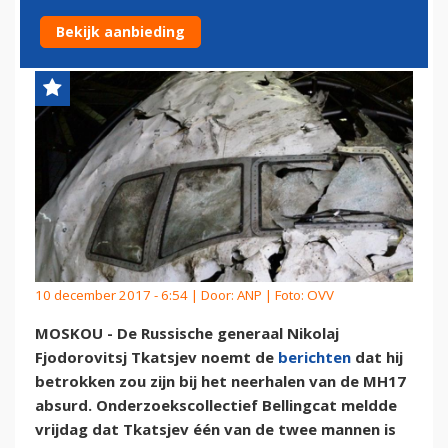
INZAKE MH17 ABSURD
Bekijk aanbieding
10 december 2017 - 6:54 | Door:
ANP
| Foto: OVV
MOSKOU - De Russische generaal Nikolaj
Fjodorovitsj Tkatsjev noemt de
berichten
dat hij
betrokken zou zijn bij het neerhalen van de MH17
absurd. Onderzoekscollectief Bellingcat meldde
vrijdag dat Tkatsjev één van de twee mannen is