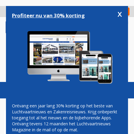
Overslaan
en
x
Digitaal Magazine
Registreer
Check in
naar
Profiteer nu van 30% korting
de
inhoud
gaan
Magazine
Podcasts
Vacatures
Toggl
naviga
Ontvang een jaar lang 30% korting op het beste van
Luchtvaartnieuws en Zakenreisnieuws. Krijg onbeperkt
toegang tot al het nieuws en de bijbehorende Apps.
GENERAAL NOEMT
Ontvang tevens 12 maanden het Luchtvaartnieuws
CONCLUSIE BELLLINGCAT
Magazine in de mail of op de mat.