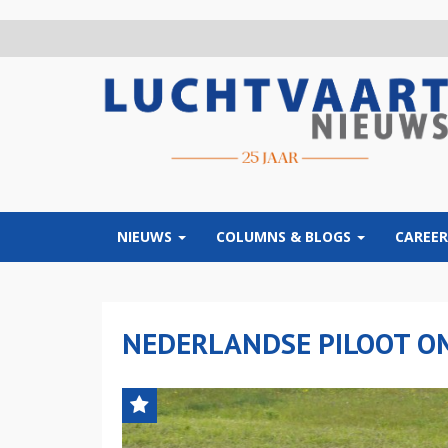
Overslaan
en
naar
de
inhoud
gaan
NIEUWS
COLUMNS & BLOGS
CAREER
NEDERLANDSE PILOOT O