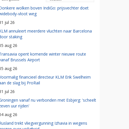
Donkere wolken boven IndiGo: prijsvechter doet
widebody-vloot weg
31 jul 26
KLM annuleert meerdere vluchten naar Barcelona
door staking
05 aug 26
Transavia opent komende winter nieuwe route
vanaf Brussels Airport
05 aug 26
Voormalig financieel directeur KLM Erik Swelheim
aan de slag bij ProRail
31 jul 26
Groningen vanaf nu verbonden met Esbjerg: 'scheelt
zeven uur rijden'
04 aug 26
Rusland trekt vliegvergunning Izhavia in wegens
zorgen over veiligheid