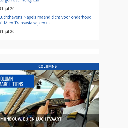
31 jul 26
Luchthavens Napels maand dicht voor onderhoud:
KLM en Transavia wijken uit
31 jul 26
COLUMNS
MIJNBOUW, EU EN LUCHTVAART