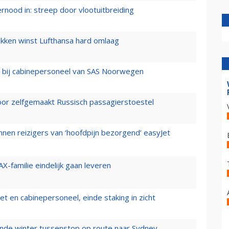
ernood in: streep door vlootuitbreiding
ukken winst Lufthansa hard omlaag
 bij cabinepersoneel van SAS Noorwegen
voor zelfgemaakt Russisch passagierstoestel
nen reizigers van ‘hoofdpijn bezorgend’ easyJet
X-familie eindelijk gaan leveren
t en cabinepersoneel, einde staking in zicht
mende winter tussenstop op route naar Sydney