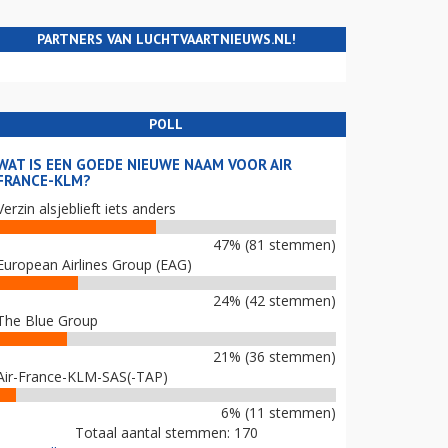
PARTNERS VAN LUCHTVAARTNIEUWS.NL!
POLL
WAT IS EEN GOEDE NIEUWE NAAM VOOR AIR
FRANCE-KLM?
Verzin alsjeblieft iets anders
47% (81 stemmen)
European Airlines Group (EAG)
24% (42 stemmen)
The Blue Group
21% (36 stemmen)
Air-France-KLM-SAS(-TAP)
6% (11 stemmen)
Totaal aantal stemmen: 170