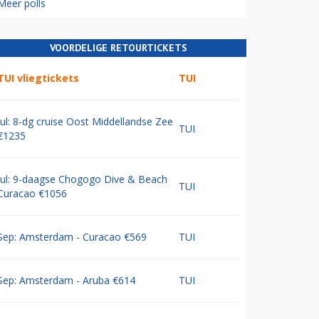
Meer polls
VOORDELIGE RETOURTICKETS
TUI vliegtickets
TUI
Jul: 8-dg cruise Oost Middellandse Zee
TUI
€1235
Jul: 9-daagse Chogogo Dive & Beach
TUI
Curacao €1056
Sep: Amsterdam - Curacao €569
TUI
Sep: Amsterdam - Aruba €614
TUI