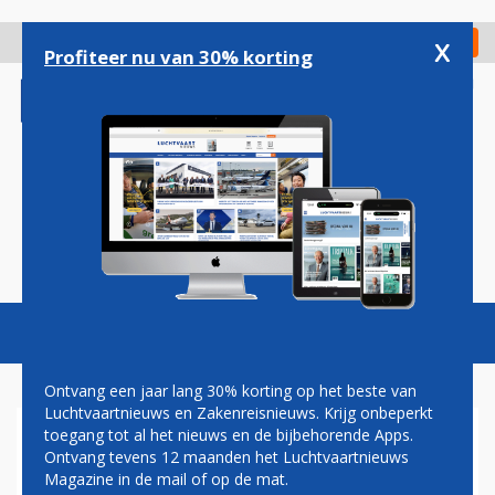
Overslaan
en
x
Digitaal Magazine
Registreer
Check in
naar
Profiteer nu van 30% korting
de
inhoud
gaan
Magazine
Podcasts
Vacatures
Toggl
naviga
Ontvang een jaar lang 30% korting op het beste van
Luchtvaartnieuws en Zakenreisnieuws. Krijg onbeperkt
toegang tot al het nieuws en de bijbehorende Apps.
TOENEMEND AANTAL
Ontvang tevens 12 maanden het Luchtvaartnieuws
REIZIGERS WIL NAAR IRAN
Magazine in de mail of op de mat.