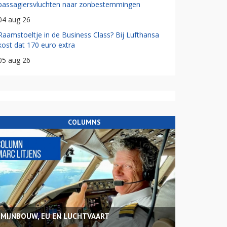
passagiersvluchten naar zonbestemmingen
04 aug 26
Raamstoeltje in de Business Class? Bij Lufthansa
kost dat 170 euro extra
05 aug 26
COLUMNS
MIJNBOUW, EU EN LUCHTVAART