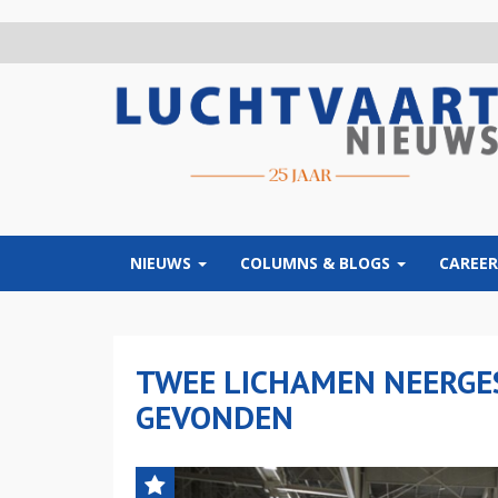
Overslaan
en
naar
de
inhoud
gaan
NIEUWS
COLUMNS & BLOGS
CAREER
TWEE LICHAMEN NEERGE
GEVONDEN