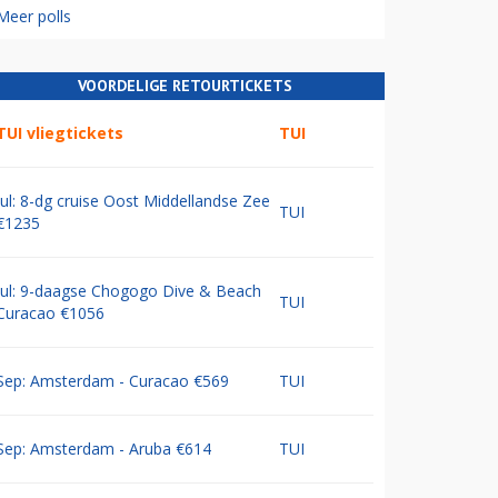
Meer polls
VOORDELIGE RETOURTICKETS
TUI vliegtickets
TUI
Jul: 8-dg cruise Oost Middellandse Zee
TUI
€1235
Jul: 9-daagse Chogogo Dive & Beach
TUI
Curacao €1056
Sep: Amsterdam - Curacao €569
TUI
Sep: Amsterdam - Aruba €614
TUI