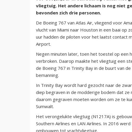
vliegtuig. Het andere lichaam is nog niet 
bevonden zich drie personen.
De Boeing 767 van Atlas Air, vliegend voor Am
vlucht van Miami naar Houston in een baai op 
uur hadden de piloten voor het laatst contact 
Airport.
Negen minuten later, toen het toestel op een 
verbroken. Daarop maakte het vliegtuig een stei
de Boeing 767 in Trinity Bay in de buurt van d
bemanning.
In Trinity Bay wordt hard gezocht naar de zwar
diep begraven in de modderige bodem dat ze n
daarom gegraven moeten worden om ze te kun
Sumwalt.
Het verongelukte vliegtuig (N1217A) is gebouw 
Southern Airlines en LAN Airlines. In 2016 werd 
ombouwen tot vrachtvliegtuig.