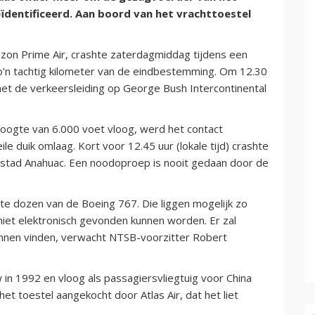
geïdentificeerd. Aan boord van het vrachttoestel
azon Prime Air, crashte zaterdagmiddag tijdens een
zo’n tachtig kilometer van de eindbestemming. Om 12.30
met de verkeersleiding op George Bush Intercontinental
hoogte van 6.000 voet vloog, werd het contact
le duik omlaag. Kort voor 12.45 uur (lokale tijd) crashte
e stad Anahuac. Een noodoproep is nooit gedaan door de
te dozen van de Boeing 767. Die liggen mogelijk zo
iet elektronisch gevonden kunnen worden. Er zal
nen vinden, verwacht NTSB-voorzitter Robert
in 1992 en vloog als passagiersvliegtuig voor China
het toestel aangekocht door Atlas Air, dat het liet