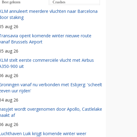
Best gelezen
Crashes
KLM annuleert meerdere vluchten naar Barcelona
door staking
05 aug 26
Transavia opent komende winter nieuwe route
vanaf Brussels Airport
05 aug 26
KLM stelt eerste commerciële vlucht met Airbus
A350-900 uit
06 aug 26
Groningen vanaf nu verbonden met Esbjerg: 'scheelt
zeven uur rijden'
04 aug 26
easyJet wordt overgenomen door Apollo, Castlelake
haakt af
06 aug 26
Luchthaven Luik krijgt komende winter weer