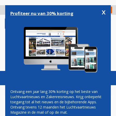
Overslaan
en
x
Digitaal Magazine
Registreer
Check in
naar
Profiteer nu van 30% korting
de
inhoud
gaan
Magazine
Podcasts
Vacatures
Toggl
naviga
Ontvang een jaar lang 30% korting op het beste van
Luchtvaartnieuws en Zakenreisnieuws. Krijg onbeperkt
toegang tot al het nieuws en de bijbehorende Apps.
737-800
Ontvang tevens 12 maanden het Luchtvaartnieuws
Magazine in de mail of op de mat.