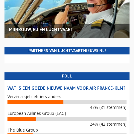
MIJNBOUW, EU EN LUCHTVAART
PARTNERS VAN LUCHTVAARTNIEUWS.NL!
POLL
WAT IS EEN GOEDE NIEUWE NAAM VOOR AIR FRANCE-KLM?
Verzin alsjeblieft iets anders
47% (81 stemmen)
European Airlines Group (EAG)
24% (42 stemmen)
The Blue Group