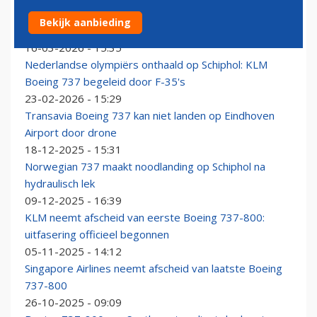
Aeroflot verkleint Business Class op deel van Boeing
Bekijk aanbieding
737- en Airbus A320-vloot
16-03-2026 - 15:35
Nederlandse olympiërs onthaald op Schiphol: KLM
Boeing 737 begeleid door F-35's
23-02-2026 - 15:29
Transavia Boeing 737 kan niet landen op Eindhoven
Airport door drone
18-12-2025 - 15:31
Norwegian 737 maakt noodlanding op Schiphol na
hydraulisch lek
09-12-2025 - 16:39
KLM neemt afscheid van eerste Boeing 737-800:
uitfasering officieel begonnen
05-11-2025 - 14:12
Singapore Airlines neemt afscheid van laatste Boeing
737-800
26-10-2025 - 09:09