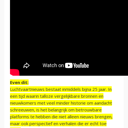
Even dit:
Luchtvaartnieuws bestaat inmiddels bijna 25 jaar. In
een tijd waarin talloze vergelijkbare bronnen en
nieuwkomers met veel minder historie om aandacht
schreeuwen, is het belangrijk om betrouwbare
platforms te hebben die niet alleen nieuws brengen,
maar ook perspectief en verhalen die er echt toe