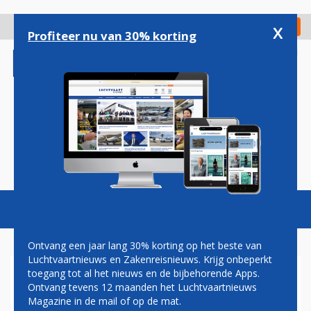
Overslaan
en
x
Digitaal Magazine
Registreer
Check in
naar
Profiteer nu van 30% korting
de
inhoud
gaan
Magazine
Podcasts
Vacatures
Toggl
naviga
Ontvang een jaar lang 30% korting op het beste van
Luchtvaartnieuws en Zakenreisnieuws. Krijg onbeperkt
toegang tot al het nieuws en de bijbehorende Apps.
BOEING 737-800 VAN
Ontvang tevens 12 maanden het Luchtvaartnieuws
SOUTHWEST VERLIEST DEEL
Magazine in de mail of op de mat.