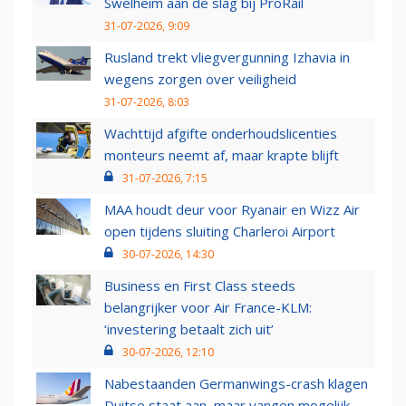
Swelheim aan de slag bij ProRail
31-07-2026, 9:09
Rusland trekt vliegvergunning Izhavia in
wegens zorgen over veiligheid
31-07-2026, 8:03
Wachttijd afgifte onderhoudslicenties
monteurs neemt af, maar krapte blijft
31-07-2026, 7:15
MAA houdt deur voor Ryanair en Wizz Air
open tijdens sluiting Charleroi Airport
30-07-2026, 14:30
Business en First Class steeds
belangrijker voor Air France-KLM:
‘investering betaalt zich uit’
30-07-2026, 12:10
Nabestaanden Germanwings-crash klagen
Duitse staat aan, maar vangen mogelijk