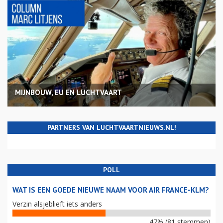
MIJNBOUW, EU EN LUCHTVAART
PARTNERS VAN LUCHTVAARTNIEUWS.NL!
POLL
WAT IS EEN GOEDE NIEUWE NAAM VOOR AIR FRANCE-KLM?
Verzin alsjeblieft iets anders
47% (81 stemmen)