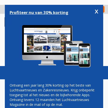
Overslaan
en
x
Digitaal Magazine
Registreer
Check in
naar
Profiteer nu van 30% korting
de
inhoud
gaan
Magazine
Podcasts
Vacatures
Toggl
naviga
Ontvang een jaar lang 30% korting op het beste van
Luchtvaartnieuws en Zakenreisnieuws. Krijg onbeperkt
toegang tot al het nieuws en de bijbehorende Apps.
KLM RONDT OMBOUW
Ontvang tevens 12 maanden het Luchtvaartnieuws
BOEING 737-VLOOT AF
Magazine in de mail of op de mat.