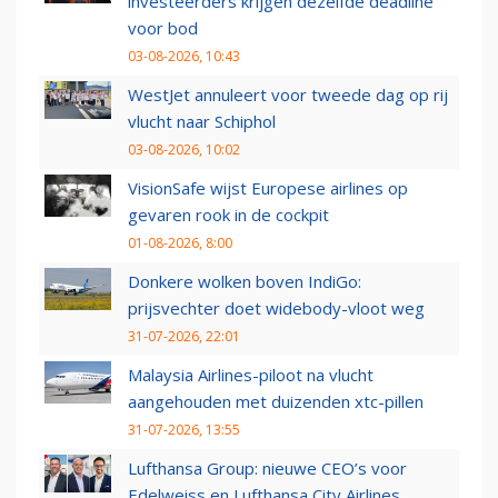
investeerders krijgen dezelfde deadline
voor bod
03-08-2026, 10:43
WestJet annuleert voor tweede dag op rij
vlucht naar Schiphol
03-08-2026, 10:02
VisionSafe wijst Europese airlines op
gevaren rook in de cockpit
01-08-2026, 8:00
Donkere wolken boven IndiGo:
prijsvechter doet widebody-vloot weg
31-07-2026, 22:01
Malaysia Airlines-piloot na vlucht
aangehouden met duizenden xtc-pillen
31-07-2026, 13:55
Lufthansa Group: nieuwe CEO’s voor
Edelweiss en Lufthansa City Airlines