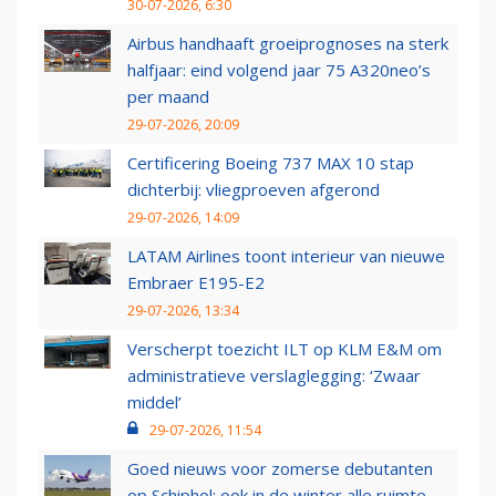
30-07-2026, 6:30
Airbus handhaaft groeiprognoses na sterk
halfjaar: eind volgend jaar 75 A320neo’s
per maand
29-07-2026, 20:09
Certificering Boeing 737 MAX 10 stap
dichterbij: vliegproeven afgerond
29-07-2026, 14:09
LATAM Airlines toont interieur van nieuwe
Embraer E195-E2
29-07-2026, 13:34
Verscherpt toezicht ILT op KLM E&M om
administratieve verslaglegging: ‘Zwaar
middel’
29-07-2026, 11:54
Goed nieuws voor zomerse debutanten
op Schiphol: ook in de winter alle ruimte