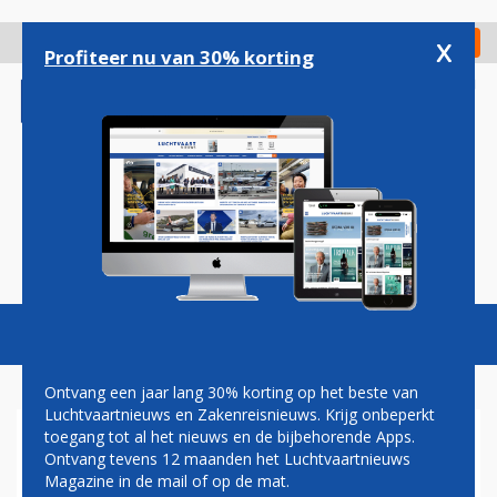
Overslaan
en
x
Digitaal Magazine
Registreer
Check in
naar
Profiteer nu van 30% korting
de
inhoud
gaan
Magazine
Podcasts
Vacatures
Toggl
naviga
Ontvang een jaar lang 30% korting op het beste van
Luchtvaartnieuws en Zakenreisnieuws. Krijg onbeperkt
toegang tot al het nieuws en de bijbehorende Apps.
CHRIS VAN ELSWIJK
Ontvang tevens 12 maanden het Luchtvaartnieuws
Magazine in de mail of op de mat.