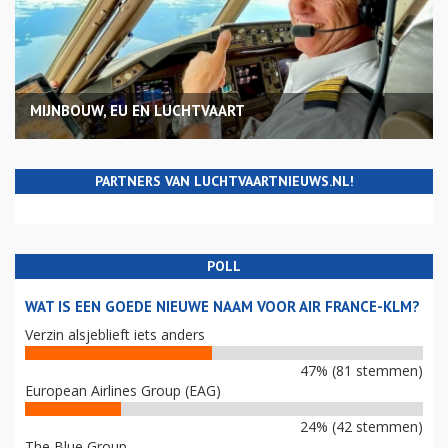
MIJNBOUW, EU EN LUCHTVAART
PARTNERS VAN LUCHTVAARTNIEUWS.NL!
POLL
WAT IS EEN GOEDE NIEUWE NAAM VOOR AIR FRANCE-KLM?
Verzin alsjeblieft iets anders
47% (81 stemmen)
European Airlines Group (EAG)
24% (42 stemmen)
The Blue Group