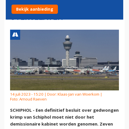
AAN NIEUW KABINET WORDT
Bekijk aanbieding
OVERGELATEN
14 juli 2023 - 15:20 | Door:
Klaas-Jan van Woerkom
|
Foto: Arnoud Raeven
SCHIPHOL - Een definitief besluit over gedwongen
krimp van Schiphol moet niet door het
demissionaire kabinet worden genomen. Zeven