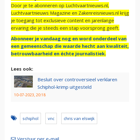
Door je te abonneren op Luchtvaartnieuws.nl,
Luchtvaartnieuws Magazine en Zakenreisnieuws.nl krijg
je toegang tot exclusieve content en jarenlange
ervaring die je steeds een stap voorsprong geeft.
Abonneer je vandaag nog en word onderdeel van
een gemeenschap die waarde hecht aan kwaliteit,
betrouwbaarheid en échte journalistiek.
Lees ook:
Besluit over controversieel verklaren
Schiphol-krimp uitgesteld
10-07-2023, 20:18
schiphol
vnc
chris van elswijk
Verstuur per e-mail