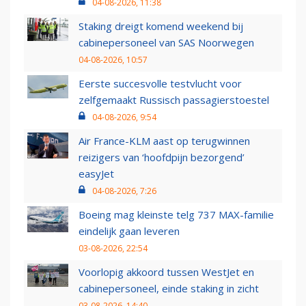
04-08-2026, 11:38
Staking dreigt komend weekend bij
cabinepersoneel van SAS Noorwegen
04-08-2026, 10:57
Eerste succesvolle testvlucht voor
zelfgemaakt Russisch passagierstoestel
04-08-2026, 9:54
Air France-KLM aast op terugwinnen
reizigers van ‘hoofdpijn bezorgend’
easyJet
04-08-2026, 7:26
Boeing mag kleinste telg 737 MAX-familie
eindelijk gaan leveren
03-08-2026, 22:54
Voorlopig akkoord tussen WestJet en
cabinepersoneel, einde staking in zicht
03-08-2026, 14:40