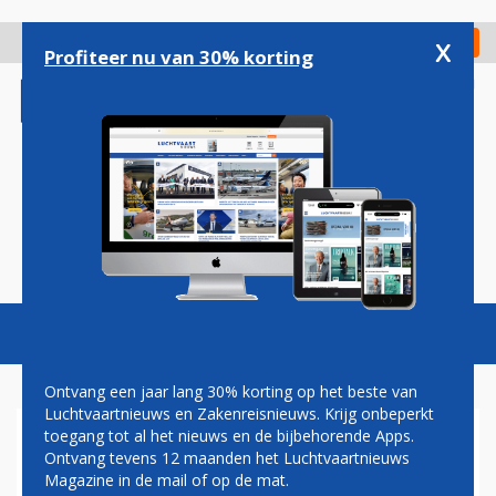
Overslaan
en
x
Digitaal Magazine
Registreer
Check in
naar
Profiteer nu van 30% korting
de
inhoud
gaan
Magazine
Podcasts
Vacatures
Toggl
naviga
Ontvang een jaar lang 30% korting op het beste van
Luchtvaartnieuws en Zakenreisnieuws. Krijg onbeperkt
toegang tot al het nieuws en de bijbehorende Apps.
VAKBONDEN WILLEN DAT
Ontvang tevens 12 maanden het Luchtvaartnieuws
KRIMPBESLUIT SCHIPHOL
Magazine in de mail of op de mat.