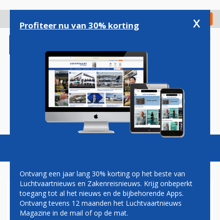
Overslaan
en
x
Digitaal Magazine
Registreer
Check in
naar
Profiteer nu van 30% korting
de
inhoud
gaan
Magazine
Podcasts
Vacatures
Toggl
naviga
Ontvang een jaar lang 30% korting op het beste van
Luchtvaartnieuws en Zakenreisnieuws. Krijg onbeperkt
toegang tot al het nieuws en de bijbehorende Apps.
COMAC C919
Ontvang tevens 12 maanden het Luchtvaartnieuws
Magazine in de mail of op de mat.