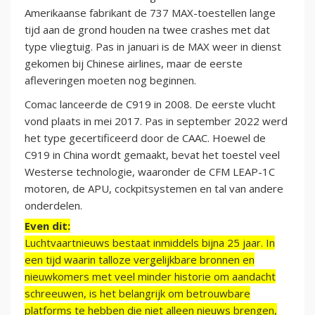
Amerikaanse fabrikant de 737 MAX-toestellen lange
tijd aan de grond houden na twee crashes met dat
type vliegtuig. Pas in januari is de MAX weer in dienst
gekomen bij Chinese airlines, maar de eerste
afleveringen moeten nog beginnen.
Comac lanceerde de C919 in 2008. De eerste vlucht
vond plaats in mei 2017. Pas in september 2022 werd
het type gecertificeerd door de CAAC. Hoewel de
C919 in China wordt gemaakt, bevat het toestel veel
Westerse technologie, waaronder de CFM LEAP-1C
motoren, de APU, cockpitsystemen en tal van andere
onderdelen.
Even dit:
Luchtvaartnieuws bestaat inmiddels bijna 25 jaar. In
een tijd waarin talloze vergelijkbare bronnen en
nieuwkomers met veel minder historie om aandacht
schreeuwen, is het belangrijk om betrouwbare
platforms te hebben die niet alleen nieuws brengen,