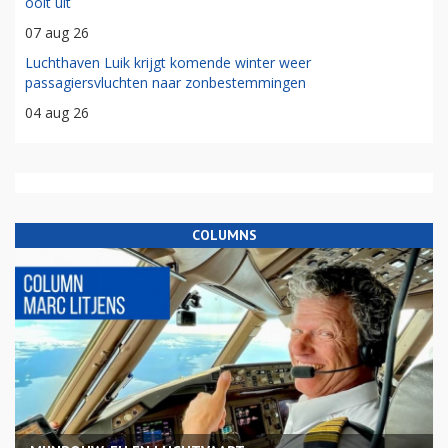
ooit uit
07 aug 26
Luchthaven Luik krijgt komende winter weer
passagiersvluchten naar zonbestemmingen
04 aug 26
COLUMNS