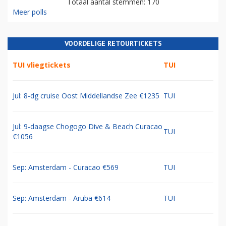
Totaal aantal stemmen: 170
Meer polls
VOORDELIGE RETOURTICKETS
TUI vliegtickets
TUI
Jul: 8-dg cruise Oost Middellandse Zee €1235
TUI
Jul: 9-daagse Chogogo Dive & Beach Curacao
TUI
€1056
Sep: Amsterdam - Curacao €569
TUI
Sep: Amsterdam - Aruba €614
TUI