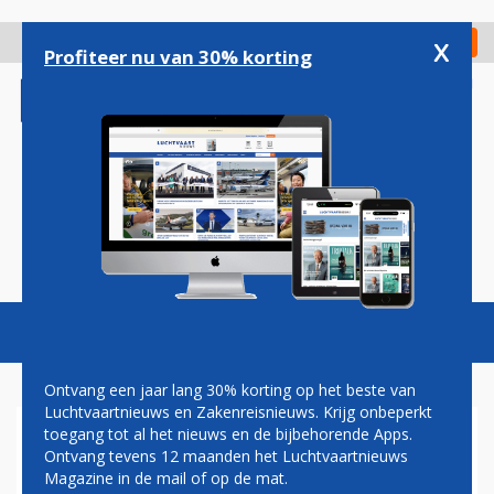
Overslaan
en
x
Digitaal Magazine
Registreer
Check in
naar
Profiteer nu van 30% korting
de
inhoud
gaan
Magazine
Podcasts
Vacatures
Toggl
naviga
Ontvang een jaar lang 30% korting op het beste van
Luchtvaartnieuws en Zakenreisnieuws. Krijg onbeperkt
toegang tot al het nieuws en de bijbehorende Apps.
COMAC C919 MOET ZONDAG
Ontvang tevens 12 maanden het Luchtvaartnieuws
EERSTE LIJNVLUCHT MAKEN
Magazine in de mail of op de mat.