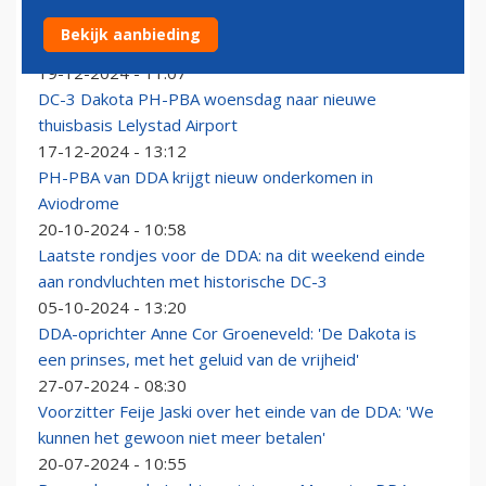
F-35's escorteren 'koninklijke' DC-3 naar nieuwe
Bekijk aanbieding
onderkomen op Lelystad Airport
19-12-2024 - 11:07
DC-3 Dakota PH-PBA woensdag naar nieuwe
thuisbasis Lelystad Airport
17-12-2024 - 13:12
PH-PBA van DDA krijgt nieuw onderkomen in
Aviodrome
20-10-2024 - 10:58
Laatste rondjes voor de DDA: na dit weekend einde
aan rondvluchten met historische DC-3
05-10-2024 - 13:20
DDA-oprichter Anne Cor Groeneveld: 'De Dakota is
een prinses, met het geluid van de vrijheid'
27-07-2024 - 08:30
Voorzitter Feije Jaski over het einde van de DDA: 'We
kunnen het gewoon niet meer betalen'
20-07-2024 - 10:55