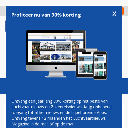
Overslaan
en
x
Digitaal Magazine
Registreer
Check in
naar
Profiteer nu van 30% korting
de
inhoud
gaan
Magazine
Podcasts
Vacatures
Toggl
naviga
Ontvang een jaar lang 30% korting op het beste van
Luchtvaartnieuws en Zakenreisnieuws. Krijg onbeperkt
toegang tot al het nieuws en de bijbehorende Apps.
DDA
Ontvang tevens 12 maanden het Luchtvaartnieuws
Magazine in de mail of op de mat.