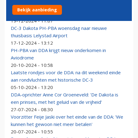
F-35's escorteren 'koninklijke' DC-3 naar nieuwe
Bekijk aanbieding
onderkomen op Lelystad Airport
19-12-2024 - 11:07
DC-3 Dakota PH-PBA woensdag naar nieuwe
thuisbasis Lelystad Airport
17-12-2024 - 13:12
PH-PBA van DDA krijgt nieuw onderkomen in
Aviodrome
20-10-2024 - 10:58
Laatste rondjes voor de DDA: na dit weekend einde
aan rondvluchten met historische DC-3
05-10-2024 - 13:20
DDA-oprichter Anne Cor Groeneveld: 'De Dakota is
een prinses, met het geluid van de vrijheid'
27-07-2024 - 08:30
Voorzitter Feije Jaski over het einde van de DDA: 'We
kunnen het gewoon niet meer betalen'
20-07-2024 - 10:55