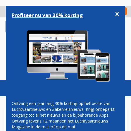
Overslaan
en
x
Digitaal Magazine
Registreer
Check in
naar
Profiteer nu van 30% korting
de
inhoud
gaan
Magazine
Podcasts
Vacatures
Toggl
naviga
Ontvang een jaar lang 30% korting op het beste van
Luchtvaartnieuws en Zakenreisnieuws. Krijg onbeperkt
toegang tot al het nieuws en de bijbehorende Apps.
DDA
Ontvang tevens 12 maanden het Luchtvaartnieuws
Magazine in de mail of op de mat.