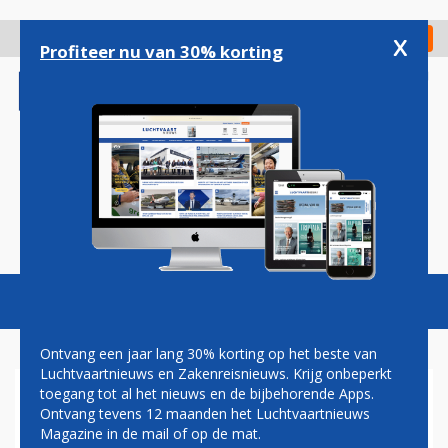
Overslaan
en
x
Digitaal Magazine
Registreer
Check in
naar
Profiteer nu van 30% korting
de
inhoud
gaan
Magazine
Podcasts
Vacatures
Toggl
naviga
Ontvang een jaar lang 30% korting op het beste van
Luchtvaartnieuws en Zakenreisnieuws. Krijg onbeperkt
toegang tot al het nieuws en de bijbehorende Apps.
EUROATLANTIC AIRWAYS
Ontvang tevens 12 maanden het Luchtvaartnieuws
Magazine in de mail of op de mat.