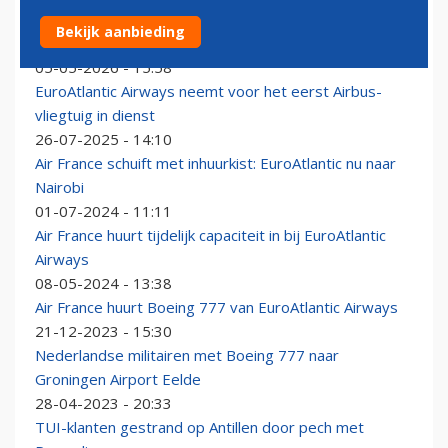
Portugese chartermaatschappij EuroAtlantic Airways
Bekijk aanbieding
strikt voormalig topman airBaltic
05-05-2026 - 15:58
EuroAtlantic Airways neemt voor het eerst Airbus-
vliegtuig in dienst
26-07-2025 - 14:10
Air France schuift met inhuurkist: EuroAtlantic nu naar
Nairobi
01-07-2024 - 11:11
Air France huurt tijdelijk capaciteit in bij EuroAtlantic
Airways
08-05-2024 - 13:38
Air France huurt Boeing 777 van EuroAtlantic Airways
21-12-2023 - 15:30
Nederlandse militairen met Boeing 777 naar
Groningen Airport Eelde
28-04-2023 - 20:33
TUI-klanten gestrand op Antillen door pech met