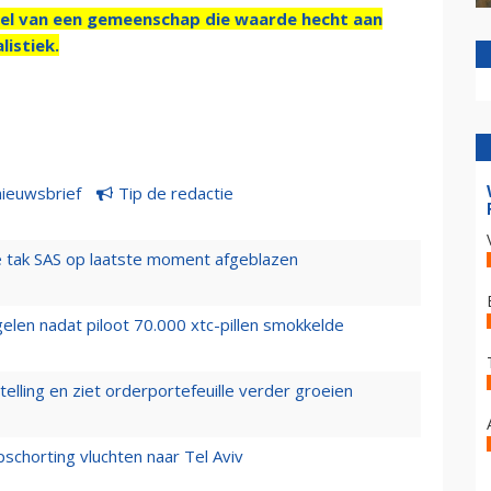
el van een gemeenschap die waarde hecht aan
listiek.
nieuwsbrief
Tip de redactie
 tak SAS op laatste moment afgeblazen
elen nadat piloot 70.000 xtc-pillen smokkelde
elling en ziet orderportefeuille verder groeien
chorting vluchten naar Tel Aviv