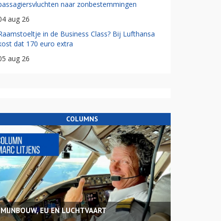
passagiersvluchten naar zonbestemmingen
04 aug 26
Raamstoeltje in de Business Class? Bij Lufthansa
kost dat 170 euro extra
05 aug 26
COLUMNS
MIJNBOUW, EU EN LUCHTVAART