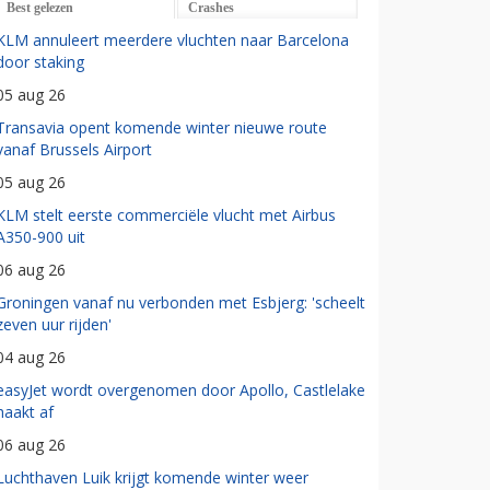
Best gelezen
Crashes
KLM annuleert meerdere vluchten naar Barcelona
door staking
05 aug 26
Transavia opent komende winter nieuwe route
vanaf Brussels Airport
05 aug 26
KLM stelt eerste commerciële vlucht met Airbus
A350-900 uit
06 aug 26
Groningen vanaf nu verbonden met Esbjerg: 'scheelt
zeven uur rijden'
04 aug 26
easyJet wordt overgenomen door Apollo, Castlelake
haakt af
06 aug 26
Luchthaven Luik krijgt komende winter weer