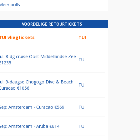
Meer polls
VOORDELIGE RETOURTICKETS
TUI vliegtickets
TUI
Jul: 8-dg cruise Oost Middellandse Zee
TUI
€1235
Jul: 9-daagse Chogogo Dive & Beach
TUI
Curacao €1056
Sep: Amsterdam - Curacao €569
TUI
Sep: Amsterdam - Aruba €614
TUI