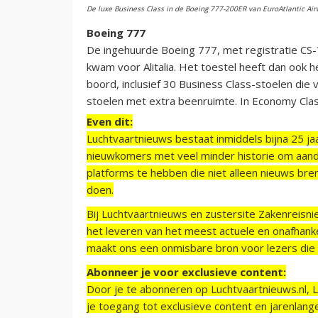
De luxe Business Class in de Boeing 777-200ER van EuroAtlantic Air
Boeing 777
De ingehuurde Boeing 777, met registratie CS-T
kwam voor Alitalia. Het toestel heeft dan ook h
boord, inclusief 30 Business Class-stoelen die
stoelen met extra beenruimte. In Economy Clas
Even dit:
Luchtvaartnieuws bestaat inmiddels bijna 25 jaa
nieuwkomers met veel minder historie om aand
platforms te hebben die niet alleen nieuws bre
doen.
Bij Luchtvaartnieuws en zustersite Zakenreisn
het leveren van het meest actuele en onafhankel
maakt ons een onmisbare bron voor lezers die g
Abonneer je voor exclusieve content:
Door je te abonneren op Luchtvaartnieuws.nl, 
je toegang tot exclusieve content en jarenlang