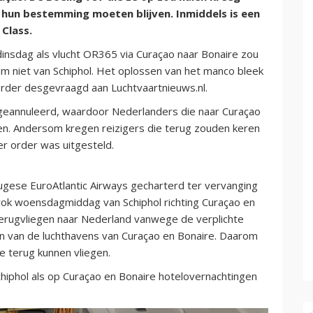
hun bestemming moeten blijven. Inmiddels is een
Class.
insdag als vlucht OR365 via Curaçao naar Bonaire zou
m niet van Schiphol. Het oplossen van het manco bleek
rder desgevraagd aan Luchtvaartnieuws.nl.
geannuleerd, waardoor Nederlanders die naar Curaçao
en. Andersom kregen reizigers die terug zouden keren
er order was uitgesteld.
gese EuroAtlantic Airways gecharterd ter vervanging
rok woensdagmiddag van Schiphol richting Curaçao en
 terugvliegen naar Nederland vanwege de verplichte
den van de luchthavens van Curaçao en Bonaire. Daarom
e terug kunnen vliegen.
iphol als op Curaçao en Bonaire hotelovernachtingen