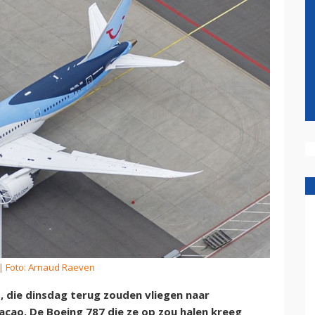
| Foto: Arnaud Raeven
, die dinsdag terug zouden vliegen naar
açao. De Boeing 787 die ze op zou halen kreeg