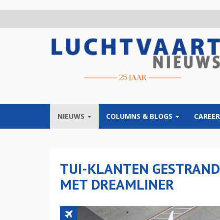
Overslaan
en
naar
de
inhoud
gaan
NIEUWS
COLUMNS & BLOGS
CAREER
TUI-KLANTEN GESTRAND
MET DREAMLINER