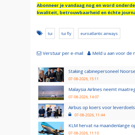
Abonneer je vandaag nog en word onderde
kwaliteit, betrouwbaarheid en échte journa
tui
tui fly
euroatlantic airways
Verstuur per e-mail
Meld u aan voor de 
Staking cabinepersoneel Noorse
07-08-2026, 15:11
Malaysia Airlines neemt maatreg
07-08-2026, 14:07
Airbus op koers voor leverdoelst
07-08-2026, 11:44
KLM hervat na maandenlange ops
07-08-2026, 11:10