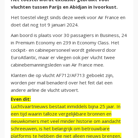
vluchten tussen Parijs en Abidjan in Ivoorkust.
Het toestel vliegt sinds deze week voor Air France en
doet dat nog tot 9 januari 2024.
Aan boord is plaats voor 30 passagiers in Business, 24
in Premium Economy en 239 in Economy Class. Het
cockpit- en cabinepersoneel wordt geleverd door
EuroAtlantic, maar er vliegen ook per vlucht twee
cabinebemanningsleden van Air France mee.
Klanten die op vlucht AF712/AF713 geboekt zijn,
worden per mail benaderd over het feit dat een
andere airline de vlucht uitvoert.
Even dit:
Luchtvaartnieuws bestaat inmiddels bijna 25 jaar. In
een tijd waarin talloze vergelijkbare bronnen en
nieuwkomers met veel minder historie om aandacht
schreeuwen, is het belangrijk om betrouwbare
platforms te hebben die niet alleen nieuws brengen,