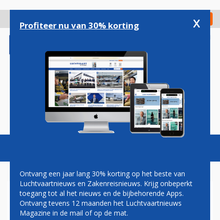
Overslaan
en
x
Digitaal Magazine
Registreer
Check in
naar
Profiteer nu van 30% korting
de
inhoud
gaan
Magazine
Podcasts
Vacatures
Toggl
naviga
Ontvang een jaar lang 30% korting op het beste van
Luchtvaartnieuws en Zakenreisnieuws. Krijg onbeperkt
toegang tot al het nieuws en de bijbehorende Apps.
AIR FRANCE HUURT BOEING
Ontvang tevens 12 maanden het Luchtvaartnieuws
777 VAN EUROATLANTIC
Magazine in de mail of op de mat.