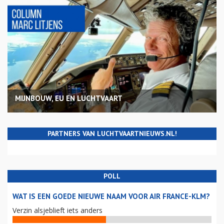
MIJNBOUW, EU EN LUCHTVAART
PARTNERS VAN LUCHTVAARTNIEUWS.NL!
POLL
WAT IS EEN GOEDE NIEUWE NAAM VOOR AIR FRANCE-KLM?
Verzin alsjeblieft iets anders