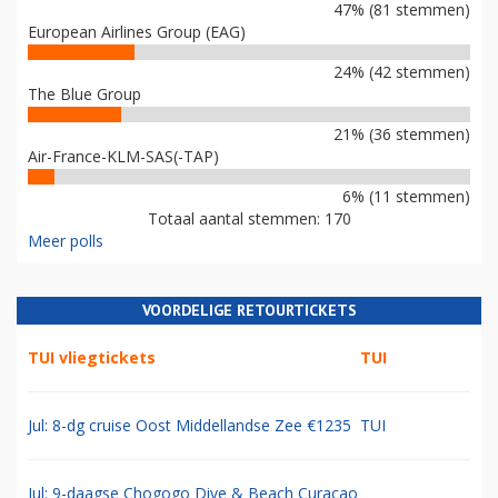
47% (81 stemmen)
European Airlines Group (EAG)
24% (42 stemmen)
The Blue Group
21% (36 stemmen)
Air-France-KLM-SAS(-TAP)
6% (11 stemmen)
Totaal aantal stemmen: 170
Meer polls
VOORDELIGE RETOURTICKETS
TUI vliegtickets
TUI
Jul: 8-dg cruise Oost Middellandse Zee €1235
TUI
Jul: 9-daagse Chogogo Dive & Beach Curacao