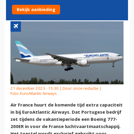
AIRWAYS
Bekijk aanbieding
21 december 2023 - 15:30 | Door:
onze redactie
|
Foto: EuroAtlantic Airways
Air France huurt de komende tijd extra capaciteit
in bij EuroAtlantic Airways. Dat Portugese bedrijf
zet tijdens de vakantieperiode een Boeing 777-
200ER in voor de Franse luchtvaartmaatschappij.
Het toestel wordt exclusief gebruikt voor