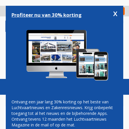
Overslaan
en
x
Digitaal Magazine
Registreer
Check in
naar
Profiteer nu van 30% korting
de
inhoud
gaan
Magazine
Podcasts
Vacatures
Toggl
naviga
Ontvang een jaar lang 30% korting op het beste van
Luchtvaartnieuws en Zakenreisnieuws. Krijg onbeperkt
toegang tot al het nieuws en de bijbehorende Apps.
MANCHESTER
Ontvang tevens 12 maanden het Luchtvaartnieuws
Magazine in de mail of op de mat.