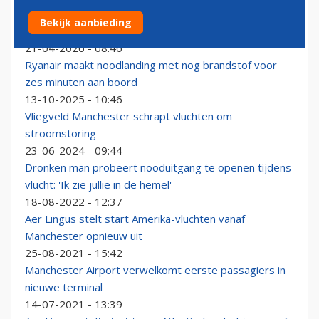
Nieuwkomer Riyadh Air onthult twee nieuwe Europese
Bekijk aanbieding
bestemmingen
21-04-2026 - 08:46
Ryanair maakt noodlanding met nog brandstof voor
zes minuten aan boord
13-10-2025 - 10:46
Vliegveld Manchester schrapt vluchten om
stroomstoring
23-06-2024 - 09:44
Dronken man probeert nooduitgang te openen tijdens
vlucht: 'Ik zie jullie in de hemel'
18-08-2022 - 12:37
Aer Lingus stelt start Amerika-vluchten vanaf
Manchester opnieuw uit
25-08-2021 - 15:42
Manchester Airport verwelkomt eerste passagiers in
nieuwe terminal
14-07-2021 - 13:39