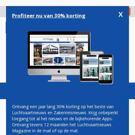
Overslaan
en
x
Digitaal Magazine
Registreer
Check in
naar
Profiteer nu van 30% korting
de
inhoud
gaan
Magazine
Podcasts
Vacatures
Toggl
naviga
Ontvang een jaar lang 30% korting op het beste van
Luchtvaartnieuws en Zakenreisnieuws. Krijg onbeperkt
toegang tot al het nieuws en de bijbehorende Apps.
MANCHESTER
Ontvang tevens 12 maanden het Luchtvaartnieuws
Magazine in de mail of op de mat.