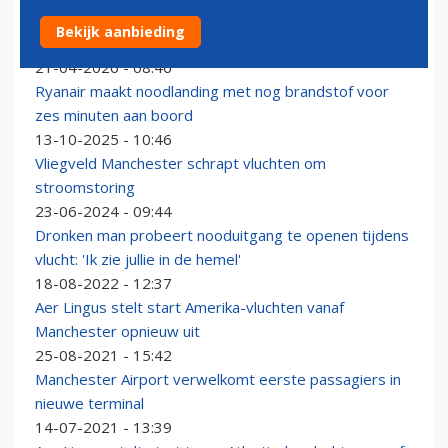
Nieuwkomer Riyadh Air onthult twee nieuwe Europese
Bekijk aanbieding
bestemmingen
21-04-2026 - 08:46
Ryanair maakt noodlanding met nog brandstof voor
zes minuten aan boord
13-10-2025 - 10:46
Vliegveld Manchester schrapt vluchten om
stroomstoring
23-06-2024 - 09:44
Dronken man probeert nooduitgang te openen tijdens
vlucht: 'Ik zie jullie in de hemel'
18-08-2022 - 12:37
Aer Lingus stelt start Amerika-vluchten vanaf
Manchester opnieuw uit
25-08-2021 - 15:42
Manchester Airport verwelkomt eerste passagiers in
nieuwe terminal
14-07-2021 - 13:39