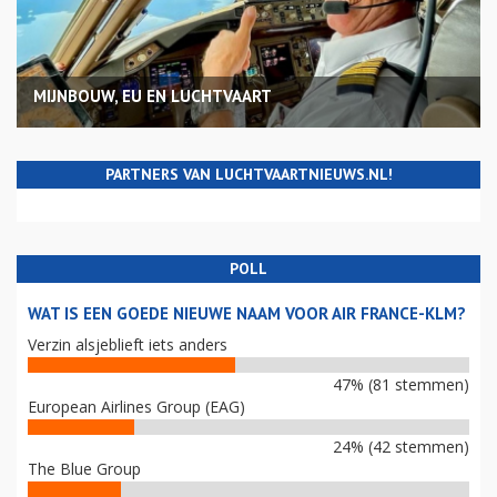
MIJNBOUW, EU EN LUCHTVAART
PARTNERS VAN LUCHTVAARTNIEUWS.NL!
POLL
WAT IS EEN GOEDE NIEUWE NAAM VOOR AIR FRANCE-KLM?
Verzin alsjeblieft iets anders
47% (81 stemmen)
European Airlines Group (EAG)
24% (42 stemmen)
The Blue Group