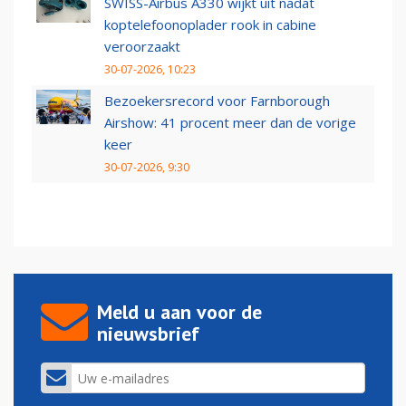
SWISS-Airbus A330 wijkt uit nadat
koptelefoonoplader rook in cabine
veroorzaakt
30-07-2026, 10:23
Bezoekersrecord voor Farnborough
Airshow: 41 procent meer dan de vorige
keer
30-07-2026, 9:30
Meld u aan voor de
nieuwsbrief