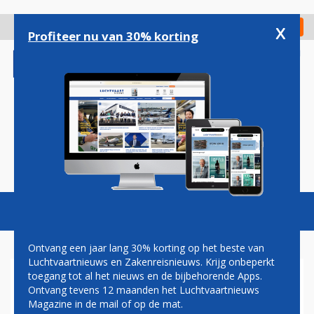
Overslaan
en
x
Digitaal Magazine
Registreer
Check in
naar
Profiteer nu van 30% korting
de
inhoud
gaan
Magazine
Podcasts
Vacatures
Toggl
naviga
Ontvang een jaar lang 30% korting op het beste van
Luchtvaartnieuws en Zakenreisnieuws. Krijg onbeperkt
toegang tot al het nieuws en de bijbehorende Apps.
VLIEGVELD MANCHESTER
Ontvang tevens 12 maanden het Luchtvaartnieuws
SCHRAPT VLUCHTEN OM
Magazine in de mail of op de mat.