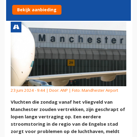
STROOMSTORING
Bekijk aanbieding
23 juni 2024 - 9:44 | Door:
ANP
| Foto: Mandhester Airport
Vluchten die zondag vanaf het vliegveld van
Manchester zouden vertrekken, zijn geschrapt of
lopen lange vertraging op. Een eerdere
stroomstoring in de regio van de Engelse stad
zorgt voor problemen op de luchthaven, meldt