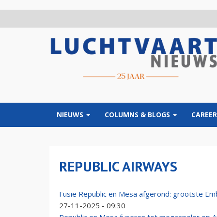
Overslaan
en
naar
de
inhoud
gaan
NIEUWS
COLUMNS & BLOGS
CAREER
REPUBLIC AIRWAYS
Fusie Republic en Mesa afgerond: grootste Em
27-11-2025 - 09:30