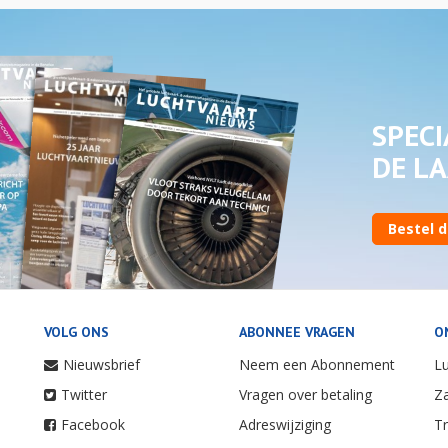
SPECI
DE LA
Bestel d
VOLG ONS
ABONNEE VRAGEN
O
Nieuwsbrief
Neem een Abonnement
Lu
Twitter
Vragen over betaling
Za
Facebook
Adreswijziging
Tr