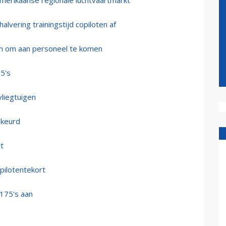
merikaanse regionale luchtvaartmarkt
alvering trainingstijd copiloten af
ten om aan personeel te komen
5's
liegtuigen
ekeurd
it
pilotentekort
 175's aan