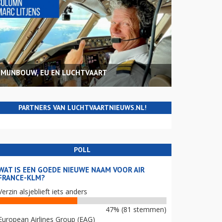
MIJNBOUW, EU EN LUCHTVAART
PARTNERS VAN LUCHTVAARTNIEUWS.NL!
POLL
WAT IS EEN GOEDE NIEUWE NAAM VOOR AIR
FRANCE-KLM?
Verzin alsjeblieft iets anders
47% (81 stemmen)
European Airlines Group (EAG)