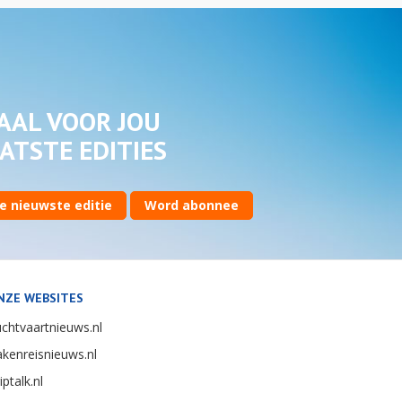
AAL VOOR JOU
ATSTE EDITIES
e nieuwste editie
Word abonnee
NZE WEBSITES
chtvaartnieuws.nl
kenreisnieuws.nl
iptalk.nl