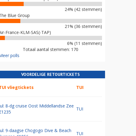
24% (42 stemmen)
The Blue Group
21% (36 stemmen)
Air-France-KLM-SAS(-TAP)
6% (11 stemmen)
Totaal aantal stemmen: 170
Meer polls
VOORDELIGE RETOURTICKETS
TUI vliegtickets
TUI
Jul: 8-dg cruise Oost Middellandse Zee
TUI
€1235
Jul: 9-daagse Chogogo Dive & Beach
TUI