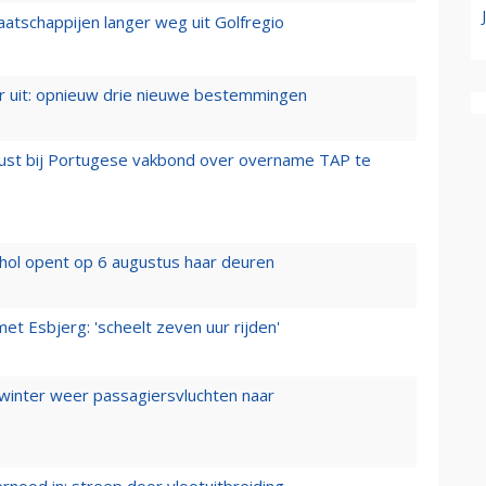
aatschappijen langer weg uit Golfregio
er uit: opnieuw drie nieuwe bestemmingen
rust bij Portugese vakbond over overname TAP te
hol opent op 6 augustus haar deuren
t Esbjerg: 'scheelt zeven uur rijden'
 winter weer passagiersvluchten naar
ernood in: streep door vlootuitbreiding