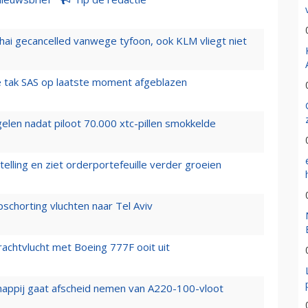
hai gecancelled vanwege tyfoon, ook KLM vliegt niet
 tak SAS op laatste moment afgeblazen
elen nadat piloot 70.000 xtc-pillen smokkelde
elling en ziet orderportefeuille verder groeien
chorting vluchten naar Tel Aviv
vrachtvlucht met Boeing 777F ooit uit
happij gaat afscheid nemen van A220-100-vloot