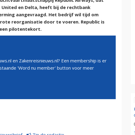
luchtvaartmaatschappij Republic Airways, dat
 United en Delta, heeft bij de rechtbank
rming aangevraagd. Het bedrijf wil tijd om
grote reorganisatie door te voeren. Republic is
een pilotentekort.
ws.nl en Zakenreisnieuws.nl? Een membership is er
erstaande 'Word nu member' button voor meer
nieuwsbrief
Tip de redactie