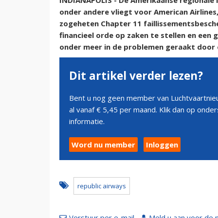
INDIANAPOLIS - De Amerikaanse regionale 
onder andere vliegt voor American Airlines,
zogeheten Chapter 11 faillissementsbesche
financieel orde op zaken te stellen en een 
onder meer in de problemen geraakt door 
Dit artikel verder lezen?
Bent u nog geen member van Luchtvaartnieu
al vanaf € 5,45 per maand. Klik dan op ond
informatie.
Word nu member
Inloggen
republic airways
Verstuur per e-mail
Meld u aan voor de 