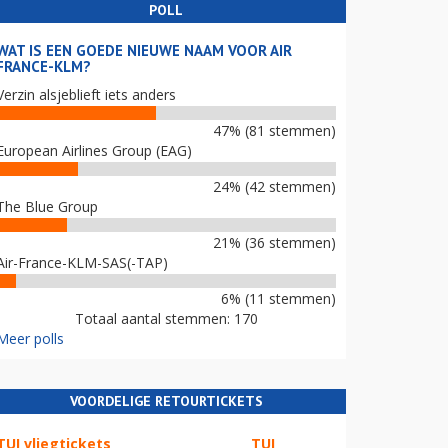
POLL
WAT IS EEN GOEDE NIEUWE NAAM VOOR AIR
FRANCE-KLM?
Verzin alsjeblieft iets anders
47% (81 stemmen)
European Airlines Group (EAG)
24% (42 stemmen)
The Blue Group
21% (36 stemmen)
Air-France-KLM-SAS(-TAP)
6% (11 stemmen)
Totaal aantal stemmen: 170
Meer polls
VOORDELIGE RETOURTICKETS
TUI vliegtickets
TUI