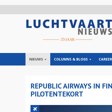
Overslaan
en
naar
de
inhoud
gaan
NIEUWS
COLUMNS & BLOGS
CAREER
REPUBLIC AIRWAYS IN F
PILOTENTEKORT