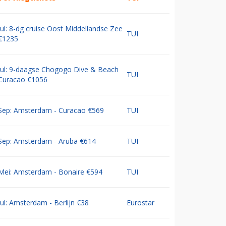
Jul: 8-dg cruise Oost Middellandse Zee
TUI
€1235
Jul: 9-daagse Chogogo Dive & Beach
TUI
Curacao €1056
Sep: Amsterdam - Curacao €569
TUI
Sep: Amsterdam - Aruba €614
TUI
Mei: Amsterdam - Bonaire €594
TUI
Jul: Amsterdam - Berlijn €38
Eurostar