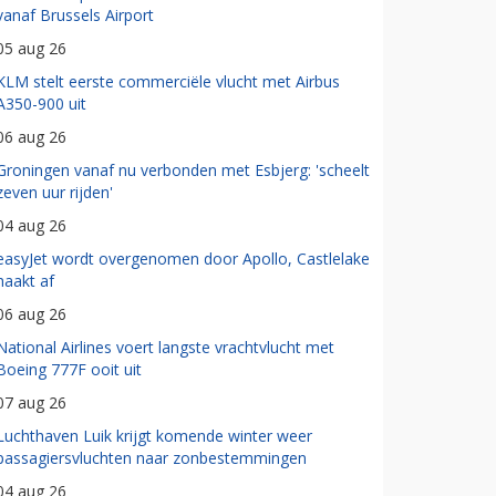
vanaf Brussels Airport
05 aug 26
KLM stelt eerste commerciële vlucht met Airbus
A350-900 uit
06 aug 26
Groningen vanaf nu verbonden met Esbjerg: 'scheelt
zeven uur rijden'
04 aug 26
easyJet wordt overgenomen door Apollo, Castlelake
haakt af
06 aug 26
National Airlines voert langste vrachtvlucht met
Boeing 777F ooit uit
07 aug 26
Luchthaven Luik krijgt komende winter weer
passagiersvluchten naar zonbestemmingen
04 aug 26