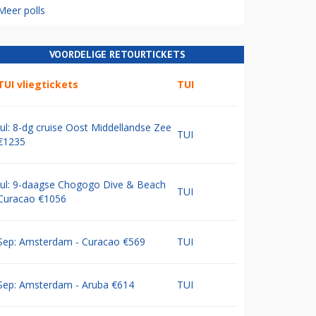
Meer polls
VOORDELIGE RETOURTICKETS
TUI vliegtickets
TUI
Jul: 8-dg cruise Oost Middellandse Zee
TUI
€1235
Jul: 9-daagse Chogogo Dive & Beach
TUI
Curacao €1056
Sep: Amsterdam - Curacao €569
TUI
Sep: Amsterdam - Aruba €614
TUI