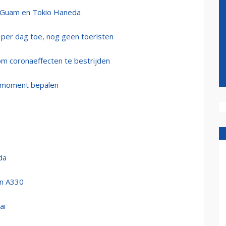
en Guam en Tokio Haneda
 per dag toe, nog geen toeristen
om coronaeffecten te bestrijden
jdmoment bepalen
da
en A330
ai