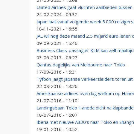
27-05-2025 - 12:08
United Airlines gaat vluchten aanbieden tuss
24-02-2024 - 09:32
Japan laat vanaf volgende week 5.000 reizigers
18-11-2021 - 16:55
JAL wil nog deze maand 2,5 miljard euro lenen 
09-09-2021 - 15:46
Business Class-passagier KLM kan zelf maalti
03-06-2017 - 06:27
Qantas dagelijks van Melbourne naar Tokio
17-09-2016 - 15:31
Tyfoon jaagt Japanse verkeersleiders toren uit
22-08-2016 - 13:26
Amerikaanse airlines overdag welkom op Hane
21-07-2016 - 11:10
Landingsbaan Tokio Haneda dicht na klapband
18-07-2016 - 16:07
Iberia met nieuwe A330's naar Tokio en Shangh
19-01-2016 - 10:52