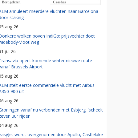
Best gelezen
Crashes
KLM annuleert meerdere vluchten naar Barcelona
door staking
05 aug 26
Donkere wolken boven IndiGo: prijsvechter doet
widebody-vloot weg
31 jul 26
Transavia opent komende winter nieuwe route
vanaf Brussels Airport
05 aug 26
KLM stelt eerste commerciële vlucht met Airbus
A350-900 uit
06 aug 26
Groningen vanaf nu verbonden met Esbjerg: 'scheelt
zeven uur rijden'
04 aug 26
easyJet wordt overgenomen door Apollo, Castlelake