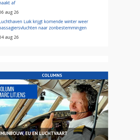
haakt af
06 aug 26
Luchthaven Luik krijgt komende winter weer
passagiersvluchten naar zonbestemmingen
04 aug 26
COLUMNS
MIJNBOUW, EU EN LUCHTVAART