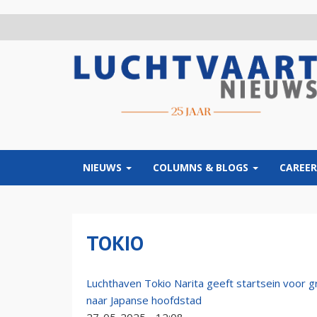
Overslaan
en
naar
de
inhoud
gaan
NIEUWS
COLUMNS & BLOGS
CAREER
TOKIO
Luchthaven Tokio Narita geeft startsein voor gr
naar Japanse hoofdstad