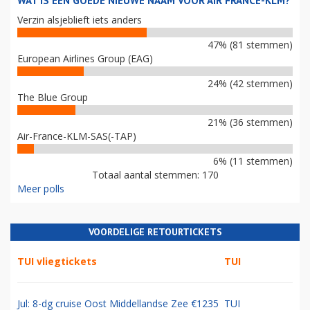
WAT IS EEN GOEDE NIEUWE NAAM VOOR AIR FRANCE-KLM?
Verzin alsjeblieft iets anders
47% (81 stemmen)
European Airlines Group (EAG)
24% (42 stemmen)
The Blue Group
21% (36 stemmen)
Air-France-KLM-SAS(-TAP)
6% (11 stemmen)
Totaal aantal stemmen: 170
Meer polls
VOORDELIGE RETOURTICKETS
TUI vliegtickets
TUI
Jul: 8-dg cruise Oost Middellandse Zee €1235
TUI