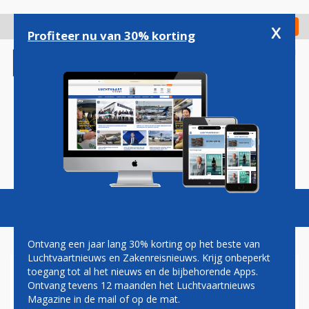
Overslaan
en
x
Digitaal Magazine
Registreer
Check in
naar
Profiteer nu van 30% korting
de
inhoud
gaan
Magazine
Podcasts
Vacatures
Toggl
naviga
Ontvang een jaar lang 30% korting op het beste van
Luchtvaartnieuws en Zakenreisnieuws. Krijg onbeperkt
toegang tot al het nieuws en de bijbehorende Apps.
TWOFLEX
Ontvang tevens 12 maanden het Luchtvaartnieuws
Magazine in de mail of op de mat.