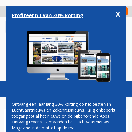
Overslaan
en
x
Digitaal Magazine
Registreer
Check in
naar
Profiteer nu van 30% korting
de
inhoud
gaan
Magazine
Podcasts
Vacatures
Toggl
naviga
Ontvang een jaar lang 30% korting op het beste van
Luchtvaartnieuws en Zakenreisnieuws. Krijg onbeperkt
toegang tot al het nieuws en de bijbehorende Apps.
VACCINATIE
Ontvang tevens 12 maanden het Luchtvaartnieuws
Magazine in de mail of op de mat.