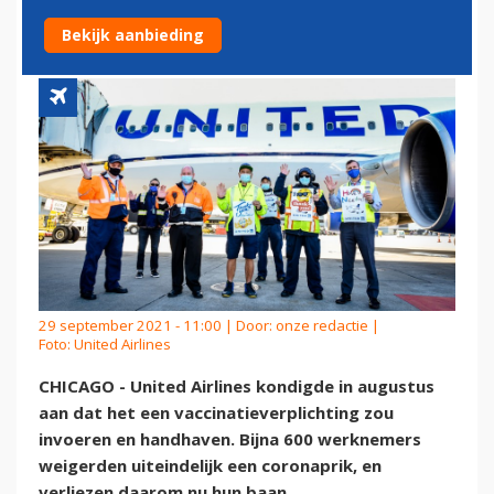
VACCINWEIGERAARS
Bekijk aanbieding
29 september 2021 - 11:00 | Door:
onze redactie
|
Foto: United Airlines
CHICAGO - United Airlines kondigde in augustus
aan dat het een vaccinatieverplichting zou
invoeren en handhaven. Bijna 600 werknemers
weigerden uiteindelijk een coronaprik, en
verliezen daarom nu hun baan.