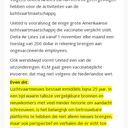
hebben voor de activiteiten van de
luchtvaartmaatschappij.
United is vooralsnog de enige grote Amerikaanse
luchtvaartmaatschappij die vaccinatie verplicht stelt.
Delta Air Lines zal vanaf 1 november elke maand een
toeslag van 200 dollar in rekening brengen aan
ongevaccineerde employees.
Ook wereldwijd vormt United een van de
uitzonderingen. KLM gaat geen vaccinatieplicht
invoeren: dat mag niet volgens de Nederlandse wet.
Even dit:
Luchtvaartnieuws bestaat inmiddels bijna 25 jaar. In
een tijd waarin talloze vergelijkbare bronnen en
nieuwkomers met veel minder historie om aandacht
schreeuwen, is het belangrijk om betrouwbare
platforms te hebben die niet alleen nieuws brengen,
maar ook perspectief en verhalen die er echt toe