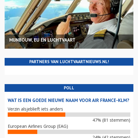
MIJNBOUW, EU EN LUCHTVAART
PARTNERS VAN LUCHTVAARTNIEUWS.NL!
POLL
WAT IS EEN GOEDE NIEUWE NAAM VOOR AIR FRANCE-KLM?
Verzin alsjeblieft iets anders
47% (81 stemmen)
European Airlines Group (EAG)
24% (42 stemmen)