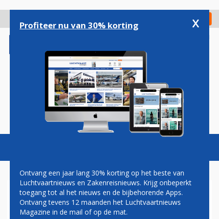
Overslaan
en
x
Digitaal Magazine
Registreer
Check in
naar
Profiteer nu van 30% korting
de
inhoud
gaan
Magazine
Podcasts
Vacatures
Toggl
naviga
Ontvang een jaar lang 30% korting op het beste van
Luchtvaartnieuws en Zakenreisnieuws. Krijg onbeperkt
toegang tot al het nieuws en de bijbehorende Apps.
UNITED AIRLINES PAKT DOOR
Ontvang tevens 12 maanden het Luchtvaartnieuws
EN ONTSLAAT BIJNA 600
Magazine in de mail of op de mat.