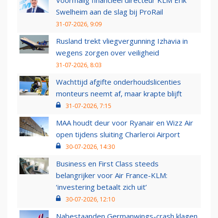
Voormalig financieel directeur KLM Erik
Swelheim aan de slag bij ProRail
31-07-2026, 9:09
Rusland trekt vliegvergunning Izhavia in
wegens zorgen over veiligheid
31-07-2026, 8:03
Wachttijd afgifte onderhoudslicenties
monteurs neemt af, maar krapte blijft
31-07-2026, 7:15
MAA houdt deur voor Ryanair en Wizz Air
open tijdens sluiting Charleroi Airport
30-07-2026, 14:30
Business en First Class steeds
belangrijker voor Air France-KLM:
‘investering betaalt zich uit’
30-07-2026, 12:10
Nabestaanden Germanwings-crash klagen