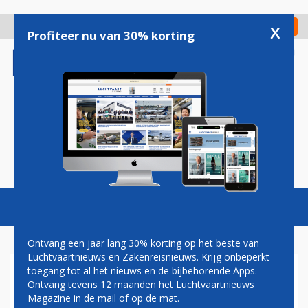
Overslaan
en
x
Digitaal Magazine
Registreer
Check in
naar
Profiteer nu van 30% korting
de
inhoud
gaan
Magazine
Podcasts
Vacatures
Toggl
naviga
Ontvang een jaar lang 30% korting op het beste van
Luchtvaartnieuws en Zakenreisnieuws. Krijg onbeperkt
toegang tot al het nieuws en de bijbehorende Apps.
BOEING 737 MAX
Ontvang tevens 12 maanden het Luchtvaartnieuws
Magazine in de mail of op de mat.