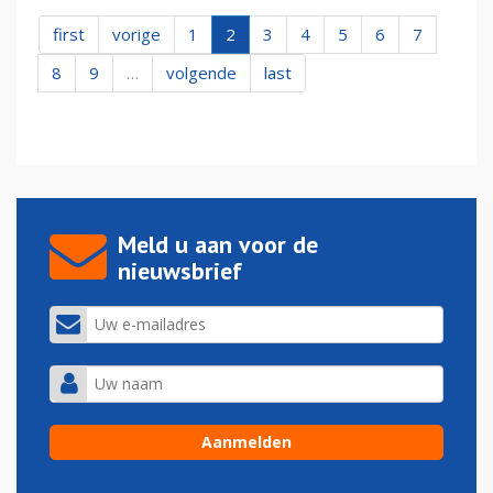
first
vorige
1
2
3
4
5
6
7
8
9
…
volgende
last
Meld u aan voor de
nieuwsbrief