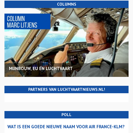
COLUMNS
MIJNBOUW, EU EN LUCHTVAART
PARTNERS VAN LUCHTVAARTNIEUWS.NL!
POLL
WAT IS EEN GOEDE NIEUWE NAAM VOOR AIR FRANCE-KLM?