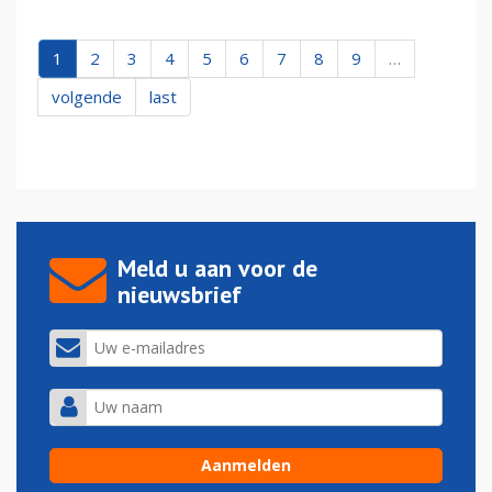
1
2
3
4
5
6
7
8
9
…
volgende
last
Meld u aan voor de
nieuwsbrief