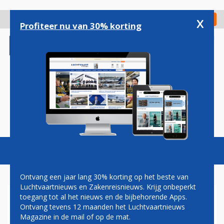
Overslaan
en
x
Digitaal Magazine
Registreer
Check in
naar
Profiteer nu van 30% korting
de
inhoud
gaan
Magazine
Podcasts
Vacatures
Toggl
naviga
Ontvang een jaar lang 30% korting op het beste van
Luchtvaartnieuws en Zakenreisnieuws. Krijg onbeperkt
toegang tot al het nieuws en de bijbehorende Apps.
BOEING 737 MAX
Ontvang tevens 12 maanden het Luchtvaartnieuws
Magazine in de mail of op de mat.