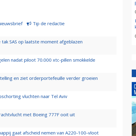
nieuwsbrief
Tip de redactie
 tak SAS op laatste moment afgeblazen
elen nadat piloot 70.000 xtc-pillen smokkelde
elling en ziet orderportefeuille verder groeien
chorting vluchten naar Tel Aviv
vrachtvlucht met Boeing 777F ooit uit
happij gaat afscheid nemen van A220-100-vloot