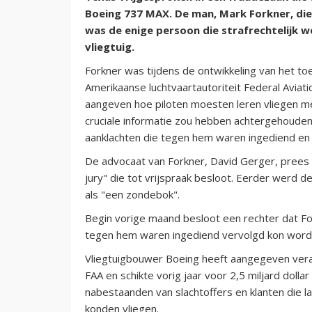
Boeing 737 MAX. De man, Mark Forkner, die 
was de enige persoon die strafrechtelijk
vliegtuig.
Forkner was tijdens de ontwikkeling van het to
Amerikaanse luchtvaartautoriteit Federal Aviat
aangeven hoe piloten moesten leren vliegen m
cruciale informatie zou hebben achtergehouden. H
aanklachten die tegen hem waren ingediend en di
De advocaat van Forkner, David Gerger, prees in
jury" die tot vrijspraak besloot. Eerder werd d
als "een zondebok".
Begin vorige maand besloot een rechter dat For
tegen hem waren ingediend vervolgd kon word
Vliegtuigbouwer Boeing heeft aangegeven vera
FAA en schikte vorig jaar voor 2,5 miljard dolla
nabestaanden van slachtoffers en klanten die 
konden vliegen.