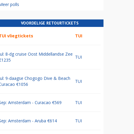
Meer polls
VOORDELIGE RETOURTICKETS
TUI vliegtickets
TUI
Jul: 8-dg cruise Oost Middellandse Zee
TUI
€1235
Jul: 9-daagse Chogogo Dive & Beach
TUI
Curacao €1056
Sep: Amsterdam - Curacao €569
TUI
Sep: Amsterdam - Aruba €614
TUI