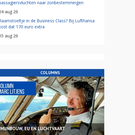
passagiersvluchten naar zonbestemmingen
04 aug 26
Raamstoeltje in de Business Class? Bij Lufthansa
kost dat 170 euro extra
05 aug 26
COLUMNS
MIJNBOUW, EU EN LUCHTVAART