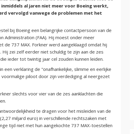
inmiddels al jaren niet meer voor Boeing werkt,
 werd vervolgd vanwege de problemen met het
estel bij Boeing een belangrijke contactpersoon van de
ion Administration (FAA). Hij moest onder meer
et de 737 MAX. Forkner werd aangeklaagd omdat hij
ij zei zelf eerder niet schuldig te zijn aan de zes
e ieder tot twintig jaar cel zouden kunnen leiden.
 een verklaring de "onafhankelijke, slimme en eerlijke
e voormalige piloot door zijn verdediging al neergezet
kner slechts voor vier van de zes aanklachten die
en.
ntwoordelijkheid te dragen voor het misleiden van de
r (2,27 miljard euro) in verschillende rechtszaken met
lange tijd niet met hun aangekochte 737 MAX-toestellen