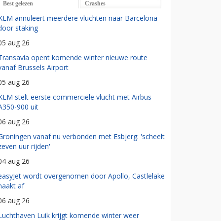
Best gelezen
Crashes
KLM annuleert meerdere vluchten naar Barcelona
door staking
05 aug 26
Transavia opent komende winter nieuwe route
vanaf Brussels Airport
05 aug 26
KLM stelt eerste commerciële vlucht met Airbus
A350-900 uit
06 aug 26
Groningen vanaf nu verbonden met Esbjerg: 'scheelt
zeven uur rijden'
04 aug 26
easyJet wordt overgenomen door Apollo, Castlelake
haakt af
06 aug 26
Luchthaven Luik krijgt komende winter weer