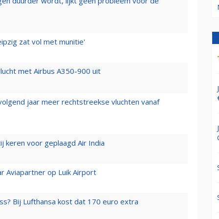
iegen duurder wordt, lijkt geen probleem voor de
ipzig zat vol met munitie'
lucht met Airbus A350-900 uit
 volgend jaar meer rechtstreekse vluchten vanaf
j keren voor geplaagd Air India
r Aviapartner op Luik Airport
ss? Bij Lufthansa kost dat 170 euro extra