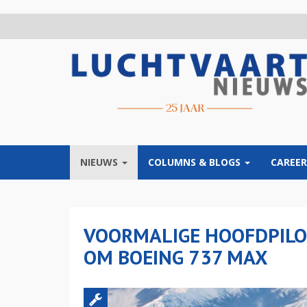
Overslaan
en
naar
de
inhoud
gaan
NIEUWS
COLUMNS & BLOGS
CAREER
VOORMALIGE HOOFDPILOO
OM BOEING 737 MAX